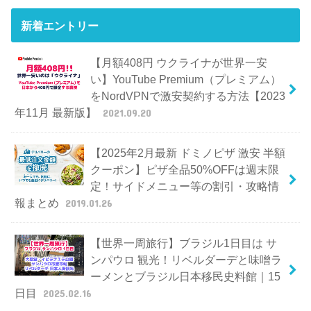
新着エントリー
【月額408円 ウクライナが世界一安
い】YouTube Premium（プレミアム）
をNordVPNで激安契約する方法【2023
年11月 最新版】
2021.09.20
【2025年2月最新 ドミノピザ 激安 半額
クーポン】ピザ全品50%OFFは週末限
定！サイドメニュー等の割引・攻略情
報まとめ
2019.01.26
【世界一周旅行】ブラジル1日目は サ
ンパウロ 観光！リベルダーデと味噌ラ
ーメンとブラジル日本移民史料館｜15
日目
2025.02.16