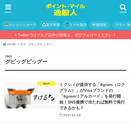
menu
search
クレジットカード
楽天市場
スマホ案件
特価情報
プライバ
Twitterではブログ以外の情報も。ぜひフォローください！
HOME
タグ : グピッグピッグー
グピッグピッグー
6gram
ミクシィが提供する「6gram（ロク
グラム）」がVisaブランドの
「6gramリアルカード」を発行開
始！SNS連携で当たれば無料で発行
できるかも？
2021.06.08