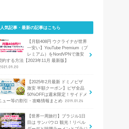
人気記事・最新の記事はこちら
【月額408円 ウクライナが世界
一安い】YouTube Premium（プ
レミアム）をNordVPNで激安
契約する方法【2023年11月 最新版】
2021.09.20
【2025年2月最新 ドミノピザ
激安 半額クーポン】ピザ全品
50%OFFは週末限定！サイドメ
ニュー等の割引・攻略情報まとめ
2019.01.26
【世界一周旅行】ブラジル1日
目は サンパウロ 観光！リベル
ダーデと味噌ラーメンとブラジ