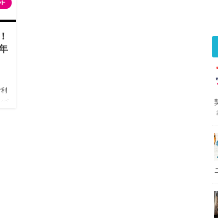
！
年
ご利
ンペ
見る