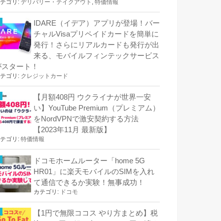
テゴリ:
デリバリー・テイクアウト
,
特価情報
IDARE（イデア）アプリが登場！バー
チャルVisaプリペイドカードを簡単に
発行！さらにリアルカードも発行が出
来る、モバイルフィンテックサービス
がスタート！
テゴリ:
クレジットカード
【月額408円 ウクライナが世界一安
い】YouTube Premium（プレミアム）
をNordVPNで激安契約する方法
【2023年11月 最新版】
テゴリ:
特価情報
ドコモホームルーター「home 5G
HR01」に楽天モバイルのSIMを入れ
て通信できるか実験！無事成功！
カテゴリ:
ドコモ
【1円で無限ココス やり方まとめ】税