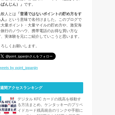
っぱんじん）」
です。
逸般人とは
「普通ではないポイントの貯め方をす
る人」
という意味で名付けました。このブログで
は大量ポイント・大量マイルの貯め方や、激安海
外旅行のノウハウ、携帯電話のお得な買い方な
ど、実体験を元にご紹介していこうと思います。
よろしくお願いします。
weets by point_ippanjin
週間アクセスランキング
デジタル KFC カードの残高を移動す
る方法まとめ。ケンタッキーのプリペ
イドカード残高統合のリンクや手順に