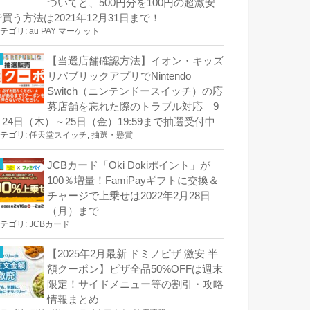
ついてと、500円分を100円の超激安
で買う方法は2021年12月31日まで！
テゴリ:
au PAY マーケット
【当選店舗確認方法】イオン・キッズ
リパブリックアプリでNintendo
Switch（ニンテンドースイッチ）の応
募店舗を忘れた際のトラブル対応｜9
月24日（木）～25日（金）19:59まで抽選受付中
テゴリ:
任天堂スイッチ
,
抽選・懸賞
JCBカード「Oki Dokiポイント」が
100％増量！FamiPayギフトに交換＆
チャージで上乗せは2022年2月28日
（月）まで
テゴリ:
JCBカード
【2025年2月最新 ドミノピザ 激安 半
額クーポン】ピザ全品50%OFFは週末
限定！サイドメニュー等の割引・攻略
情報まとめ