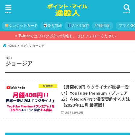
menu
search
クレジットカード
楽天市場
スマホ案件
特価情報
プライバ
Twitterではブログ以外の情報も。ぜひフォローください！
HOME
タグ : ジョージア
ジョージア
特価情報
【月額408円 ウクライナが世界一安
い】YouTube Premium（プレミア
ム）をNordVPNで激安契約する方法
【2023年11月 最新版】
2021.09.20