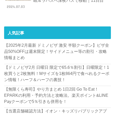
眠＆ラパスへ深夜バスで移動｜11日目
2024.07.03
人気記事
【2025年2月最新 ドミノピザ 激安 半額クーポン】ピザ全
品50%OFFは週末限定！サイドメニュー等の割引・攻略
情報まとめ
【ドミノピザ2月 日曜日 限定で65.6％割引】日曜限定！1
枚買うと2枚無料！Mサイズを1枚864円で食べれるクーポ
ン情報！ハーフ＆ハーフの裏技！
【無限くら寿司】やり方まとめ 1日2回 Go To Eat！
EPARKの利用・予約方法と攻略法。楽天ポイント&LINE
Payクーポンで5％引きも併用を！
【当選店舗確認方法】イオン・キッズリパブリックアプ