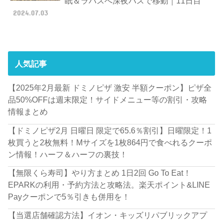
眠＆ラパスへ深夜バスで移動｜11日目
2024.07.03
人気記事
【2025年2月最新 ドミノピザ 激安 半額クーポン】ピザ全
品50%OFFは週末限定！サイドメニュー等の割引・攻略
情報まとめ
【ドミノピザ2月 日曜日 限定で65.6％割引】日曜限定！1
枚買うと2枚無料！Mサイズを1枚864円で食べれるクーポ
ン情報！ハーフ＆ハーフの裏技！
【無限くら寿司】やり方まとめ 1日2回 Go To Eat！
EPARKの利用・予約方法と攻略法。楽天ポイント&LINE
Payクーポンで5％引きも併用を！
【当選店舗確認方法】イオン・キッズリパブリックアプ