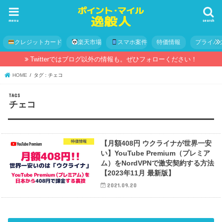
menu
search
クレジットカード
楽天市場
スマホ案件
特価情報
プライバ
Twitterではブログ以外の情報も。ぜひフォローください！
HOME
タグ : チェコ
チェコ
特価情報
【月額408円 ウクライナが世界一安
い】YouTube Premium（プレミア
ム）をNordVPNで激安契約する方法
【2023年11月 最新版】
2021.09.20