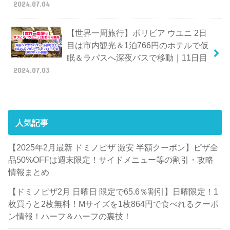
2024.07.04
【世界一周旅行】ボリビア ウユニ 2日
目は市内観光＆1泊766円のホテルで仮
眠＆ラパスへ深夜バスで移動｜11日目
2024.07.03
人気記事
【2025年2月最新 ドミノピザ 激安 半額クーポン】ピザ全
品50%OFFは週末限定！サイドメニュー等の割引・攻略
情報まとめ
【ドミノピザ2月 日曜日 限定で65.6％割引】日曜限定！1
枚買うと2枚無料！Mサイズを1枚864円で食べれるクーポ
ン情報！ハーフ＆ハーフの裏技！