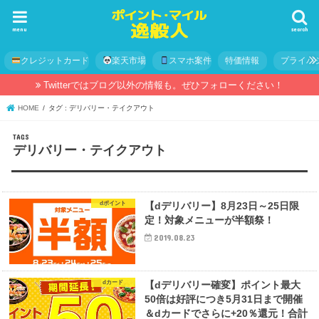
menu
search
クレジットカード
楽天市場
スマホ案件
特価情報
プライバ
Twitterではブログ以外の情報も。ぜひフォローください！
HOME
タグ : デリバリー・テイクアウト
デリバリー・テイクアウト
dポイント
【dデリバリー】8月23日～25日限
定！対象メニューが半額祭！
2019.08.23
dカード
【dデリバリー確変】ポイント最大
50倍は好評につき5月31日まで開催
＆dカードでさらに+20％還元！合計