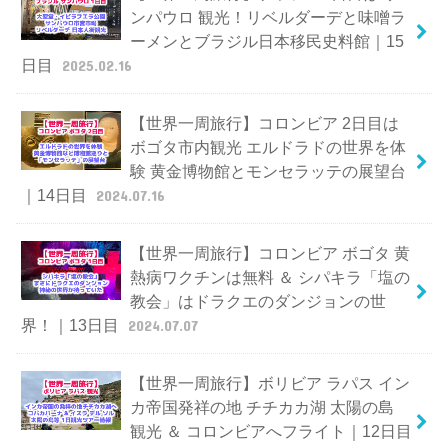
ンパウロ 観光！リベルダーデと味噌ラ
ーメンとブラジル日本移民史料館｜15
日目
2025.02.16
【世界一周旅行】コロンビア 2日目は
ボゴタ市内観光 エルドラドの世界を体
験 黄金博物館とモンセラッテの展望台
｜14日目
2024.07.16
【世界一周旅行】コロンビア ボゴタ 黄
熱病ワクチンは無料 ＆ シパキラ「塩の
教会」はドラクエのダンジョンの世
界！｜13日目
2024.07.07
【世界一周旅行】ボリビア ラパス イン
カ帝国発祥の地 チチカカ湖 太陽の島
観光 ＆ コロンビアへフライト｜12日目