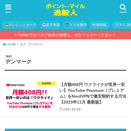
menu
search
クレジットカード
楽天市場
スマホ案件
特価情報
プライバ
Twitterではブログ以外の情報も。ぜひフォローください！
HOME
タグ : デンマーク
デンマーク
特価情報
【月額408円 ウクライナが世界一安
い】YouTube Premium（プレミア
ム）をNordVPNで激安契約する方法
【2023年11月 最新版】
2021.09.20