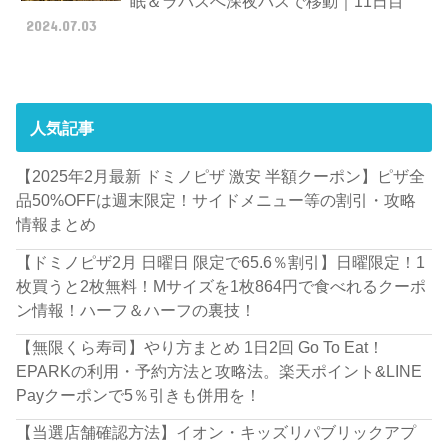
眠＆ラパスへ深夜バスで移動｜11日目
2024.07.03
人気記事
【2025年2月最新 ドミノピザ 激安 半額クーポン】ピザ全
品50%OFFは週末限定！サイドメニュー等の割引・攻略
情報まとめ
【ドミノピザ2月 日曜日 限定で65.6％割引】日曜限定！1
枚買うと2枚無料！Mサイズを1枚864円で食べれるクーポ
ン情報！ハーフ＆ハーフの裏技！
【無限くら寿司】やり方まとめ 1日2回 Go To Eat！
EPARKの利用・予約方法と攻略法。楽天ポイント&LINE
Payクーポンで5％引きも併用を！
【当選店舗確認方法】イオン・キッズリパブリックアプ