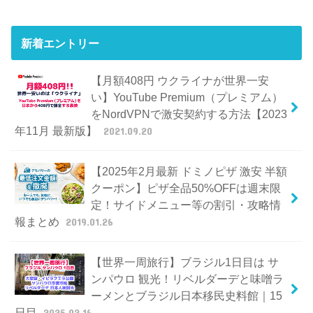
新着エントリー
【月額408円 ウクライナが世界一安
い】YouTube Premium（プレミアム）
をNordVPNで激安契約する方法【2023
年11月 最新版】
2021.09.20
【2025年2月最新 ドミノピザ 激安 半額
クーポン】ピザ全品50%OFFは週末限
定！サイドメニュー等の割引・攻略情
報まとめ
2019.01.26
【世界一周旅行】ブラジル1日目は サ
ンパウロ 観光！リベルダーデと味噌ラ
ーメンとブラジル日本移民史料館｜15
日目
2025.02.16