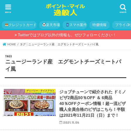
menu
search
クレジットカード
楽天市場
スマホ案件
特価情報
プライバ
Twitterではブログ以外の情報も。ぜひフォローください！
HOME
タグ : ニュージーランド産 エグモントチーズミートパイ風
ニュージーランド産 エグモントチーズミートパ
イ風
デリバリー・テイクアウト
ジョブチューンで紹介された ドミノ
ピザ2商品50％OFF ＆ 6商品
40％OFFクーポン情報！超一流ピザ
職人全員合格のピザはこちら！半額
は2021年11月21日（日）まで！​
2021.11.06