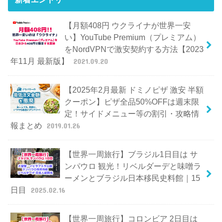
【月額408円 ウクライナが世界一安
い】YouTube Premium（プレミアム）
をNordVPNで激安契約する方法【2023
年11月 最新版】
2021.09.20
【2025年2月最新 ドミノピザ 激安 半額
クーポン】ピザ全品50%OFFは週末限
定！サイドメニュー等の割引・攻略情
報まとめ
2019.01.26
【世界一周旅行】ブラジル1日目は サ
ンパウロ 観光！リベルダーデと味噌ラ
ーメンとブラジル日本移民史料館｜15
日目
2025.02.16
【世界一周旅行】コロンビア 2日目は