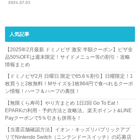
2024.07.03
人気記事
【2025年2月最新 ドミノピザ 激安 半額クーポン】ピザ全
品50%OFFは週末限定！サイドメニュー等の割引・攻略
情報まとめ
【ドミノピザ2月 日曜日 限定で65.6％割引】日曜限定！1
枚買うと2枚無料！Mサイズを1枚864円で食べれるクーポ
ン情報！ハーフ＆ハーフの裏技！
【無限くら寿司】やり方まとめ 1日2回 Go To Eat！
EPARKの利用・予約方法と攻略法。楽天ポイント&LINE
Payクーポンで5％引きも併用を！
【当選店舗確認方法】イオン・キッズリパブリックアプ
リでNintendo Switch（ニンテンドースイッチ）の応募店