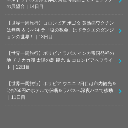
の展望台｜14日目
【世界一周旅行】コロンビア ボゴタ 黄熱病ワクチン
は無料 ＆ シパキラ「塩の教会」はドラクエのダンジ
ョンの世界！｜13日目
【世界一周旅行】ボリビア ラパス インカ帝国発祥の
地 チチカカ湖 太陽の島 観光 ＆ コロンビアへフライ
ト｜12日目
【世界一周旅行】ボリビア ウユニ 2日目は市内観光＆
1泊766円のホテルで仮眠＆ラパスへ深夜バスで移動
｜11日目