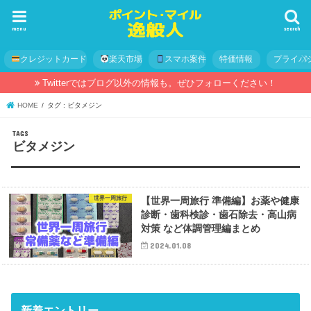
menu
search
クレジットカード
楽天市場
スマホ案件
特価情報
プライバ
Twitterではブログ以外の情報も。ぜひフォローください！
HOME
タグ : ビタメジン
ビタメジン
世界一周旅行
【世界一周旅行 準備編】お薬や健康
診断・歯科検診・歯石除去・高山病
対策 など体調管理編まとめ
2024.01.08
新着エントリー