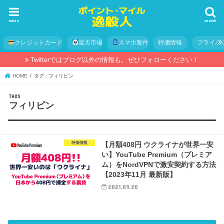
menu
search
クレジットカード
楽天市場
スマホ案件
特価情報
プライバ
Twitterではブログ以外の情報も。ぜひフォローください！
HOME
タグ : フィリピン
フィリピン
特価情報
【月額408円 ウクライナが世界一安
い】YouTube Premium（プレミア
ム）をNordVPNで激安契約する方法
【2023年11月 最新版】
2021.09.20