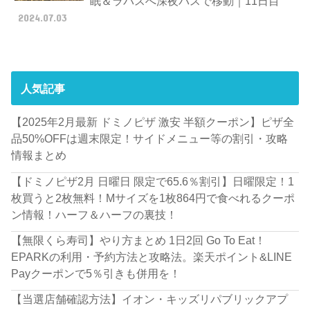
眠＆ラパスへ深夜バスで移動｜11日目
2024.07.03
人気記事
【2025年2月最新 ドミノピザ 激安 半額クーポン】ピザ全
品50%OFFは週末限定！サイドメニュー等の割引・攻略
情報まとめ
【ドミノピザ2月 日曜日 限定で65.6％割引】日曜限定！1
枚買うと2枚無料！Mサイズを1枚864円で食べれるクーポ
ン情報！ハーフ＆ハーフの裏技！
【無限くら寿司】やり方まとめ 1日2回 Go To Eat！
EPARKの利用・予約方法と攻略法。楽天ポイント&LINE
Payクーポンで5％引きも併用を！
【当選店舗確認方法】イオン・キッズリパブリックアプ