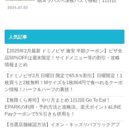
眠＆ラパスへ深夜バスで移動｜11日目
2024.07.03
人気記事
【2025年2月最新 ドミノピザ 激安 半額クーポン】ピザ全
品50%OFFは週末限定！サイドメニュー等の割引・攻略
情報まとめ
【ドミノピザ2月 日曜日 限定で65.6％割引】日曜限定！1
枚買うと2枚無料！Mサイズを1枚864円で食べれるクーポ
ン情報！ハーフ＆ハーフの裏技！
【無限くら寿司】やり方まとめ 1日2回 Go To Eat！
EPARKの利用・予約方法と攻略法。楽天ポイント&LINE
Payクーポンで5％引きも併用を！
【当選店舗確認方法】イオン・キッズリパブリックアプ