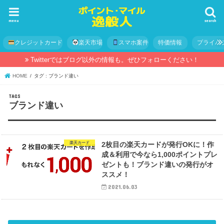
menu
search
クレジットカード
楽天市場
スマホ案件
特価情報
プライバ
Twitterではブログ以外の情報も。ぜひフォローください！
HOME
タグ : ブランド違い
ブランド違い
楽天カード
2枚目の楽天カードが発行OKに！作
成＆利用で今なら1,000ポイントプレ
ゼントも！ブランド違いの発行がオ
ススメ！
2021.06.03