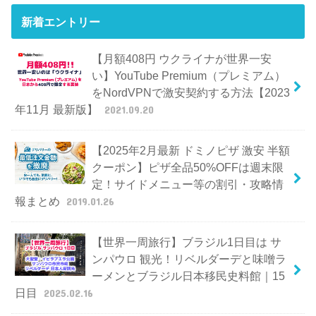
新着エントリー
【月額408円 ウクライナが世界一安
い】YouTube Premium（プレミアム）
をNordVPNで激安契約する方法【2023
年11月 最新版】
2021.09.20
【2025年2月最新 ドミノピザ 激安 半額
クーポン】ピザ全品50%OFFは週末限
定！サイドメニュー等の割引・攻略情
報まとめ
2019.01.26
【世界一周旅行】ブラジル1日目は サ
ンパウロ 観光！リベルダーデと味噌ラ
ーメンとブラジル日本移民史料館｜15
日目
2025.02.16