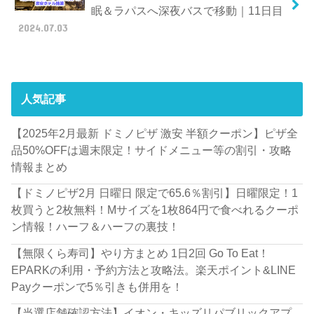
眠＆ラパスへ深夜バスで移動｜11日目
2024.07.03
人気記事
【2025年2月最新 ドミノピザ 激安 半額クーポン】ピザ全
品50%OFFは週末限定！サイドメニュー等の割引・攻略
情報まとめ
【ドミノピザ2月 日曜日 限定で65.6％割引】日曜限定！1
枚買うと2枚無料！Mサイズを1枚864円で食べれるクーポ
ン情報！ハーフ＆ハーフの裏技！
【無限くら寿司】やり方まとめ 1日2回 Go To Eat！
EPARKの利用・予約方法と攻略法。楽天ポイント&LINE
Payクーポンで5％引きも併用を！
【当選店舗確認方法】イオン・キッズリパブリックアプ