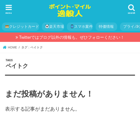
menu
search
クレジットカード
楽天市場
スマホ案件
特価情報
プライバ
Twitterではブログ以外の情報も。ぜひフォローください！
HOME
タグ : ペイトク
ペイトク
まだ投稿がありません！
表示する記事がまだありません。