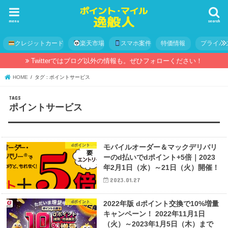
menu
search
クレジットカード
楽天市場
スマホ案件
特価情報
プライバ
Twitterではブログ以外の情報も。ぜひフォローください！
HOME
タグ : ポイントサービス
ポイントサービス
dポイント
モバイルオーダー＆マックデリバリ
ーのd払いでdポイント+5倍｜2023
年2月1日（水）～21日（火）開催！
2023.01.27
dポイント
2022年版 dポイント交換で10%増量
キャンペーン！ 2022年11月1日
（火）～2023年1月5日（木）まで