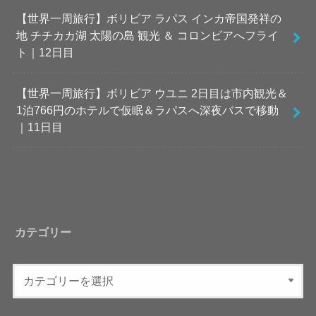
【世界一周旅行】ボリビア ラパス インカ帝国発祥の
地 チチカカ湖 太陽の島 観光 ＆ コロンビアへフライ
ト｜12日目
【世界一周旅行】ボリビア ウユニ 2日目は市内観光＆
1泊766円のホテルで仮眠＆ラパスへ深夜バスで移動
｜11日目
カテゴリー