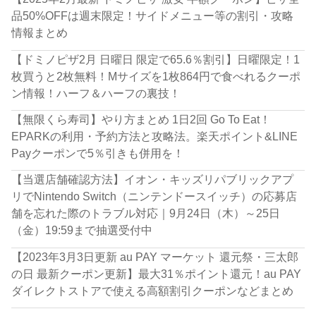
品50%OFFは週末限定！サイドメニュー等の割引・攻略
情報まとめ
【ドミノピザ2月 日曜日 限定で65.6％割引】日曜限定！1
枚買うと2枚無料！Mサイズを1枚864円で食べれるクーポ
ン情報！ハーフ＆ハーフの裏技！
【無限くら寿司】やり方まとめ 1日2回 Go To Eat！
EPARKの利用・予約方法と攻略法。楽天ポイント&LINE
Payクーポンで5％引きも併用を！
【当選店舗確認方法】イオン・キッズリパブリックアプ
リでNintendo Switch（ニンテンドースイッチ）の応募店
舗を忘れた際のトラブル対応｜9月24日（木）～25日
（金）19:59まで抽選受付中
【2023年3月3日更新 au PAY マーケット 還元祭・三太郎
の日 最新クーポン更新】最大31％ポイント還元！au PAY
ダイレクトストアで使える高額割引クーポンなどまとめ