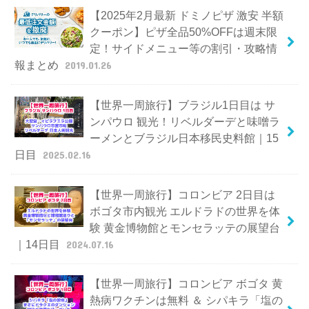
【2025年2月最新 ドミノピザ 激安 半額
クーポン】ピザ全品50%OFFは週末限
定！サイドメニュー等の割引・攻略情
報まとめ
2019.01.26
【世界一周旅行】ブラジル1日目は サ
ンパウロ 観光！リベルダーデと味噌ラ
ーメンとブラジル日本移民史料館｜15
日目
2025.02.16
【世界一周旅行】コロンビア 2日目は
ボゴタ市内観光 エルドラドの世界を体
験 黄金博物館とモンセラッテの展望台
｜14日目
2024.07.16
【世界一周旅行】コロンビア ボゴタ 黄
熱病ワクチンは無料 ＆ シパキラ「塩の