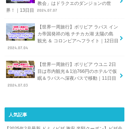
教会」はドラクエのダンジョンの世
界！｜13日目
2024.07.07
【世界一周旅行】ボリビア ラパス イン
カ帝国発祥の地 チチカカ湖 太陽の島
観光 ＆ コロンビアへフライト｜12日目
2024.07.04
【世界一周旅行】ボリビア ウユニ 2日
目は市内観光＆1泊766円のホテルで仮
眠＆ラパスへ深夜バスで移動｜11日目
2024.07.03
人気記事
【2025年2月最新 ドミノピザ 激安 半額クーポン】ピザ全