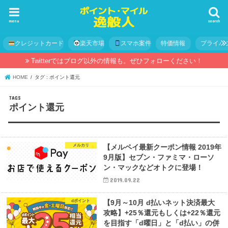
menu
search
クレジットカード
楽天市場
スマホ案件
特価情報
プライバ
Twitterではブログ以外の情報も。ぜひフォローください！
HOME
タグ : ポイント還元
ポイント還元
メルカリ
【メルペイ最新クーポン情報 2019年
9月版】セブン・ファミマ・ローソ
ン・マックなどオトクに登場！
2019.09.22
dポイント
【9月～10月 d払いネット決済最大
攻略】+25％還元もしくは+22％還元
を目指す「d曜日」と「d払い」の併