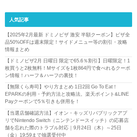
人気記事
【2025年2月最新 ドミノピザ 激安 半額クーポン】ピザ全
品50%OFFは週末限定！サイドメニュー等の割引・攻略
情報まとめ
【ドミノピザ2月 日曜日 限定で65.6％割引】日曜限定！1
枚買うと2枚無料！Mサイズを1枚864円で食べれるクーポ
ン情報！ハーフ＆ハーフの裏技！
【無限くら寿司】やり方まとめ 1日2回 Go To Eat！
EPARKの利用・予約方法と攻略法。楽天ポイント&LINE
Payクーポンで5％引きも併用を！
【当選店舗確認方法】イオン・キッズリパブリックアプ
リでNintendo Switch（ニンテンドースイッチ）の応募店
舗を忘れた際のトラブル対応｜9月24日（木）～25日
（金）19:59まで抽選受付中