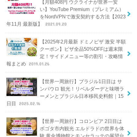
【月額408円 ウクライナが世界一安
い】YouTube Premium（プレミアム）
をNordVPNで激安契約する方法【2023
年11月 最新版】
2021.09.20
【2025年2月最新 ドミノピザ 激安 半額
クーポン】ピザ全品50%OFFは週末限
定！サイドメニュー等の割引・攻略情
報まとめ
2019.01.26
【世界一周旅行】ブラジル1日目は サ
ンパウロ 観光！リベルダーデと味噌ラ
ーメンとブラジル日本移民史料館｜15
日目
2025.02.16
【世界一周旅行】コロンビア 2日目は
ボゴタ市内観光 エルドラドの世界を体
験 黄金博物館とモンセラッテの展望台