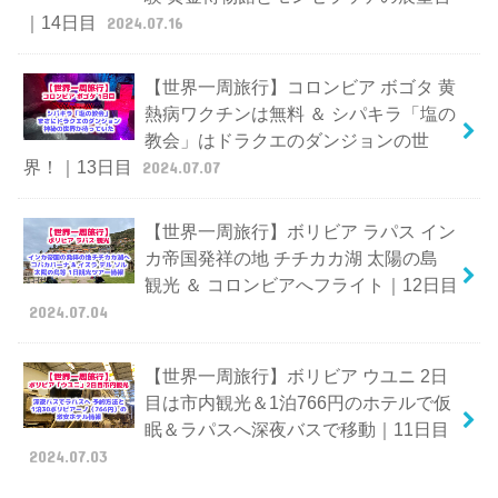
｜14日目
2024.07.16
【世界一周旅行】コロンビア ボゴタ 黄
熱病ワクチンは無料 ＆ シパキラ「塩の
教会」はドラクエのダンジョンの世
界！｜13日目
2024.07.07
【世界一周旅行】ボリビア ラパス イン
カ帝国発祥の地 チチカカ湖 太陽の島
観光 ＆ コロンビアへフライト｜12日目
2024.07.04
【世界一周旅行】ボリビア ウユニ 2日
目は市内観光＆1泊766円のホテルで仮
眠＆ラパスへ深夜バスで移動｜11日目
2024.07.03