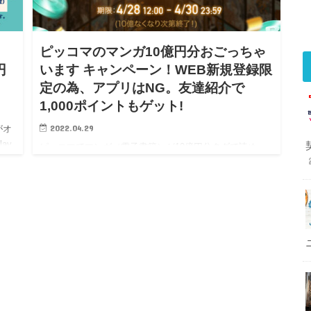
ピッコマのマンガ10億円分おごっちゃ
円
います キャンペーン！WEB新規登録限
定の為、アプリはNG。友達紹介で
1,000ポイントもゲット!
2022.04.29
がオ
ay
ピッコマでマンガ（電子書籍）が10億円分タダで読め
ク
る！さらに友達紹介で1,000ポイント貰える ピッコマの
面白いキャンペーンが来ました！ これは凄いですね！10
億円分ものマンガがおごってもらえるというキャン…