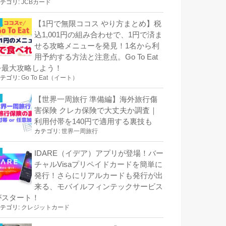
テゴリ:
JCBカード
【1円で無限ココス やり方まとめ】税
込1,001円の組み合わせで、1円で済ま
せる攻略メニューを発見！1名から利
用予約する方法と注意点。Go To Eat
を最大攻略しよう！
テゴリ:
Go To Eat（イート）
【世界一周旅行 準備編】海外旅行傷
害保険 クレカ保険で大丈夫か調査｜
利用付帯を140円で適用する裏技も
カテゴリ:
世界一周旅行
IDARE（イデア）アプリが登場！バー
チャルVisaプリペイドカードを簡単に
発行！さらにリアルカードも発行が出
来る、モバイルフィンテックサービス
がスタート！
テゴリ:
クレジットカード