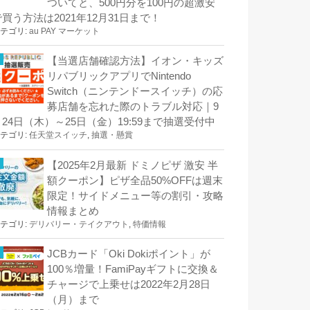
ついてと、500円分を100円の超激安
で買う方法は2021年12月31日まで！
テゴリ:
au PAY マーケット
【当選店舗確認方法】イオン・キッズ
リパブリックアプリでNintendo
Switch（ニンテンドースイッチ）の応
募店舗を忘れた際のトラブル対応｜9
月24日（木）～25日（金）19:59まで抽選受付中
テゴリ:
任天堂スイッチ
,
抽選・懸賞
【2025年2月最新 ドミノピザ 激安 半
額クーポン】ピザ全品50%OFFは週末
限定！サイドメニュー等の割引・攻略
情報まとめ
テゴリ:
デリバリー・テイクアウト
,
特価情報
JCBカード「Oki Dokiポイント」が
100％増量！FamiPayギフトに交換＆
チャージで上乗せは2022年2月28日
（月）まで