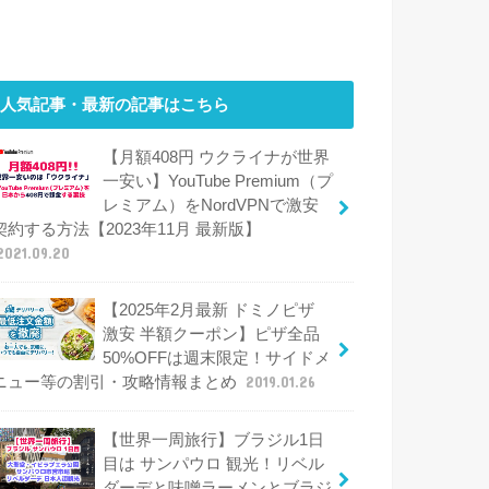
人気記事・最新の記事はこちら
【月額408円 ウクライナが世界
一安い】YouTube Premium（プ
レミアム）をNordVPNで激安
契約する方法【2023年11月 最新版】
2021.09.20
【2025年2月最新 ドミノピザ
激安 半額クーポン】ピザ全品
50%OFFは週末限定！サイドメ
ニュー等の割引・攻略情報まとめ
2019.01.26
【世界一周旅行】ブラジル1日
目は サンパウロ 観光！リベル
ダーデと味噌ラーメンとブラジ