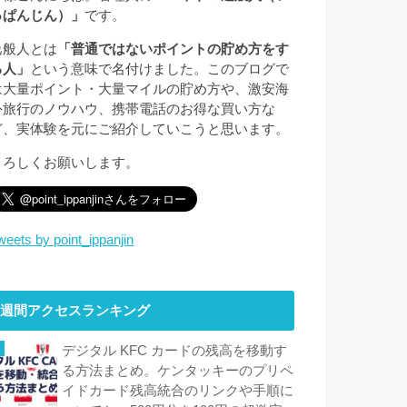
っぱんじん）」
です。
逸般人とは
「普通ではないポイントの貯め方をす
る人」
という意味で名付けました。このブログで
は大量ポイント・大量マイルの貯め方や、激安海
外旅行のノウハウ、携帯電話のお得な買い方な
ど、実体験を元にご紹介していこうと思います。
よろしくお願いします。
weets by point_ippanjin
週間アクセスランキング
デジタル KFC カードの残高を移動す
る方法まとめ。ケンタッキーのプリペ
イドカード残高統合のリンクや手順に