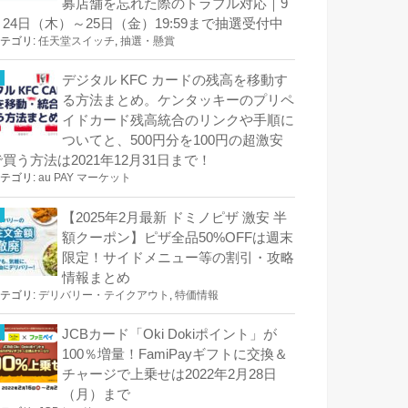
募店舗を忘れた際のトラブル対応｜9
月24日（木）～25日（金）19:59まで抽選受付中
テゴリ:
任天堂スイッチ
,
抽選・懸賞
デジタル KFC カードの残高を移動す
る方法まとめ。ケンタッキーのプリペ
イドカード残高統合のリンクや手順に
ついてと、500円分を100円の超激安
で買う方法は2021年12月31日まで！
テゴリ:
au PAY マーケット
【2025年2月最新 ドミノピザ 激安 半
額クーポン】ピザ全品50%OFFは週末
限定！サイドメニュー等の割引・攻略
情報まとめ
テゴリ:
デリバリー・テイクアウト
,
特価情報
JCBカード「Oki Dokiポイント」が
100％増量！FamiPayギフトに交換＆
チャージで上乗せは2022年2月28日
（月）まで