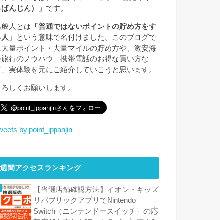
っぱんじん）」
です。
逸般人とは
「普通ではないポイントの貯め方をす
る人」
という意味で名付けました。このブログで
は大量ポイント・大量マイルの貯め方や、激安海
外旅行のノウハウ、携帯電話のお得な買い方な
ど、実体験を元にご紹介していこうと思います。
よろしくお願いします。
weets by point_ippanjin
週間アクセスランキング
【当選店舗確認方法】イオン・キッズ
リパブリックアプリでNintendo
Switch（ニンテンドースイッチ）の応