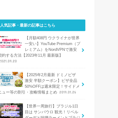
人気記事・最新の記事はこちら
【月額408円 ウクライナが世界
一安い】YouTube Premium（プ
レミアム）をNordVPNで激安
契約する方法【2023年11月 最新版】
2021.09.20
【2025年2月最新 ドミノピザ
激安 半額クーポン】ピザ全品
50%OFFは週末限定！サイドメ
ニュー等の割引・攻略情報まとめ
2019.01.26
【世界一周旅行】ブラジル1日
目は サンパウロ 観光！リベル
ダーデと味噌ラーメンとブラジ