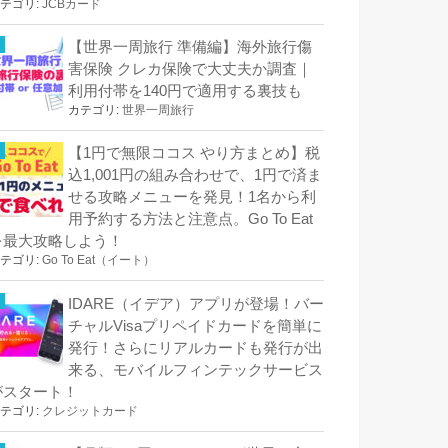
テゴリ:
JCBカード
【世界一周旅行 準備編】海外旅行傷
害保険 クレカ保険で大丈夫か調査｜
利用付帯を140円で適用する裏技も
カテゴリ:
世界一周旅行
【1円で無限ココス やり方まとめ】税
込1,001円の組み合わせで、1円で済ま
せる攻略メニューを発見！1名から利
用予約する方法と注意点。Go To Eat
を最大攻略しよう！
テゴリ:
Go To Eat（イート）
IDARE（イデア）アプリが登場！バー
チャルVisaプリペイドカードを簡単に
発行！さらにリアルカードも発行が出
来る、モバイルフィンテックサービス
がスタート！
テゴリ:
クレジットカード