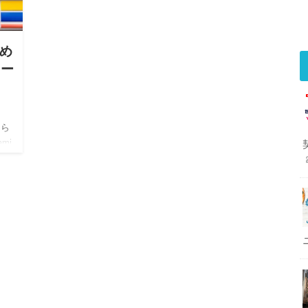
じめ
クー
さら
mi
す。