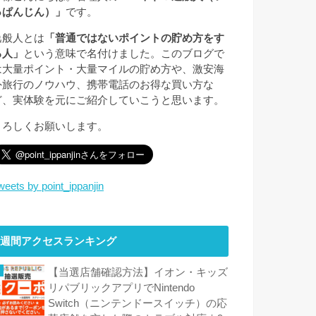
っぱんじん）」
です。
逸般人とは
「普通ではないポイントの貯め方をす
る人」
という意味で名付けました。このブログで
は大量ポイント・大量マイルの貯め方や、激安海
外旅行のノウハウ、携帯電話のお得な買い方な
ど、実体験を元にご紹介していこうと思います。
よろしくお願いします。
weets by point_ippanjin
週間アクセスランキング
【当選店舗確認方法】イオン・キッズ
リパブリックアプリでNintendo
Switch（ニンテンドースイッチ）の応