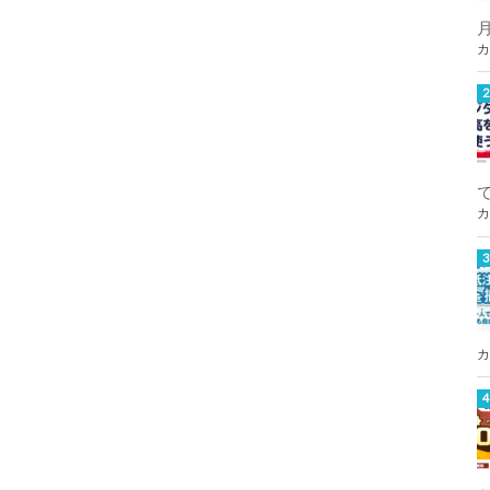
カ
カ
カ