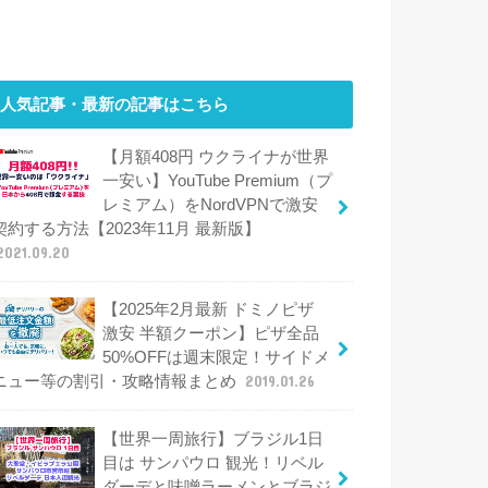
人気記事・最新の記事はこちら
【月額408円 ウクライナが世界
一安い】YouTube Premium（プ
レミアム）をNordVPNで激安
契約する方法【2023年11月 最新版】
2021.09.20
【2025年2月最新 ドミノピザ
激安 半額クーポン】ピザ全品
50%OFFは週末限定！サイドメ
ニュー等の割引・攻略情報まとめ
2019.01.26
【世界一周旅行】ブラジル1日
目は サンパウロ 観光！リベル
ダーデと味噌ラーメンとブラジ