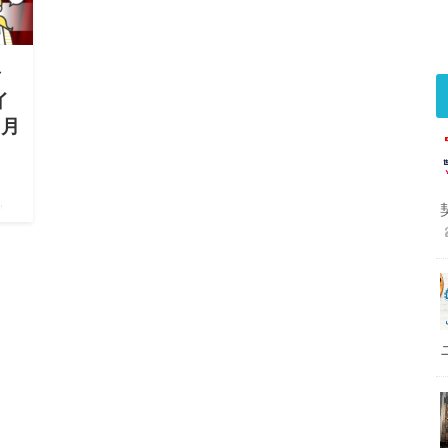
で
イ
7月
大
物さ
キャ