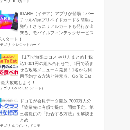
テゴリ:
JCBカード
IDARE（イデア）アプリが登場！バー
チャルVisaプリペイドカードを簡単に
発行！さらにリアルカードも発行が出
来る、モバイルフィンテックサービス
がスタート！
テゴリ:
クレジットカード
【1円で無限ココス やり方まとめ】税
込1,001円の組み合わせで、1円で済ま
せる攻略メニューを発見！1名から利
用予約する方法と注意点。Go To Eat
を最大攻略しよう！
テゴリ:
Go To Eat（イート）
ドコモが会員データ開放 7000万人分
「協業先に有償で提供」開始予定。第
三者提供の「拒否する方法」を解説ま
とめ
テゴリ:
dポイント
,
ドコモ