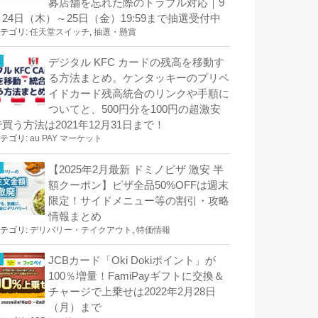
募店舗を忘れた際のトラブル対応｜9
月24日（木）～25日（金）19:59まで抽選受付中
テゴリ:
任天堂スイッチ
,
抽選・懸賞
デジタル KFC カードの残高を移動す
る方法まとめ。ケンタッキーのプリペ
イドカード残高統合のリンクや手順に
ついてと、500円分を100円の超激安
で買う方法は2021年12月31日まで！
テゴリ:
au PAY マーケット
【2025年2月最新 ドミノピザ 激安 半
額クーポン】ピザ全品50%OFFは週末
限定！サイドメニュー等の割引・攻略
情報まとめ
テゴリ:
デリバリー・テイクアウト
,
特価情報
JCBカード「Oki Dokiポイント」が
100％増量！FamiPayギフトに交換＆
チャージで上乗せは2022年2月28日
（月）まで