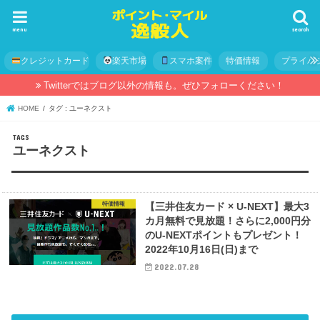
menu
search
クレジットカード
楽天市場
スマホ案件
特価情報
プライバ
Twitterではブログ以外の情報も。ぜひフォローください！
HOME
タグ : ユーネクスト
ユーネクスト
特価情報
【三井住友カード × U-NEXT】最大3
カ月無料で見放題！さらに2,000円分
のU-NEXTポイントもプレゼント！
2022年10月16日(日)まで
2022.07.28