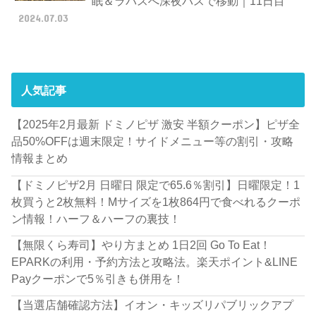
眠＆ラパスへ深夜バスで移動｜11日目
2024.07.03
人気記事
【2025年2月最新 ドミノピザ 激安 半額クーポン】ピザ全
品50%OFFは週末限定！サイドメニュー等の割引・攻略
情報まとめ
【ドミノピザ2月 日曜日 限定で65.6％割引】日曜限定！1
枚買うと2枚無料！Mサイズを1枚864円で食べれるクーポ
ン情報！ハーフ＆ハーフの裏技！
【無限くら寿司】やり方まとめ 1日2回 Go To Eat！
EPARKの利用・予約方法と攻略法。楽天ポイント&LINE
Payクーポンで5％引きも併用を！
【当選店舗確認方法】イオン・キッズリパブリックアプ