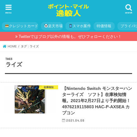
menu
search
クレジットカード
楽天市場
スマホ案件
特価情報
プライバ
Twitterではブログ以外の情報も。ぜひフォローください！
HOME
タグ : ライズ
ライズ
在庫検知
【Nintendo Switch モンスターハン
ターライズ ソフト】在庫検知情
報。2021年2月27日より予約開始！
4976219115803 HAC-P-AXSEA カ
プコン
2021.04.08