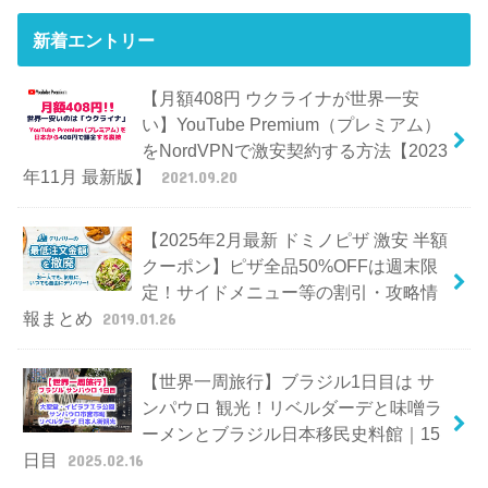
新着エントリー
【月額408円 ウクライナが世界一安
い】YouTube Premium（プレミアム）
をNordVPNで激安契約する方法【2023
年11月 最新版】
2021.09.20
【2025年2月最新 ドミノピザ 激安 半額
クーポン】ピザ全品50%OFFは週末限
定！サイドメニュー等の割引・攻略情
報まとめ
2019.01.26
【世界一周旅行】ブラジル1日目は サ
ンパウロ 観光！リベルダーデと味噌ラ
ーメンとブラジル日本移民史料館｜15
日目
2025.02.16