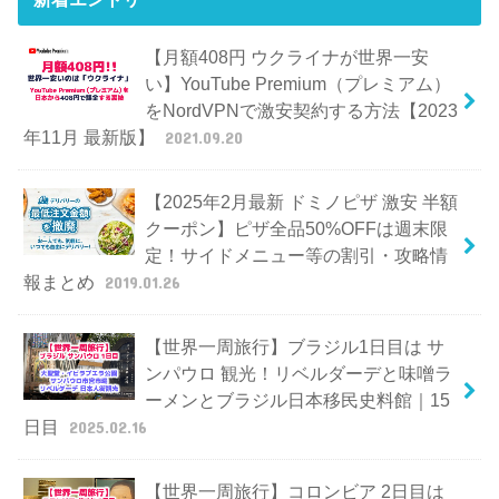
【月額408円 ウクライナが世界一安
い】YouTube Premium（プレミアム）
をNordVPNで激安契約する方法【2023
年11月 最新版】
2021.09.20
【2025年2月最新 ドミノピザ 激安 半額
クーポン】ピザ全品50%OFFは週末限
定！サイドメニュー等の割引・攻略情
報まとめ
2019.01.26
【世界一周旅行】ブラジル1日目は サ
ンパウロ 観光！リベルダーデと味噌ラ
ーメンとブラジル日本移民史料館｜15
日目
2025.02.16
【世界一周旅行】コロンビア 2日目は