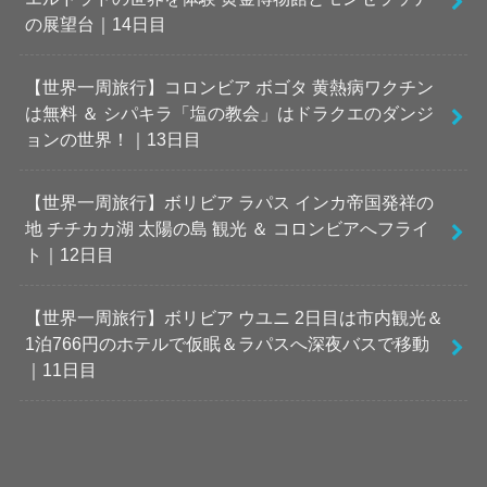
の展望台｜14日目
【世界一周旅行】コロンビア ボゴタ 黄熱病ワクチン
は無料 ＆ シパキラ「塩の教会」はドラクエのダンジ
ョンの世界！｜13日目
【世界一周旅行】ボリビア ラパス インカ帝国発祥の
地 チチカカ湖 太陽の島 観光 ＆ コロンビアへフライ
ト｜12日目
【世界一周旅行】ボリビア ウユニ 2日目は市内観光＆
1泊766円のホテルで仮眠＆ラパスへ深夜バスで移動
｜11日目