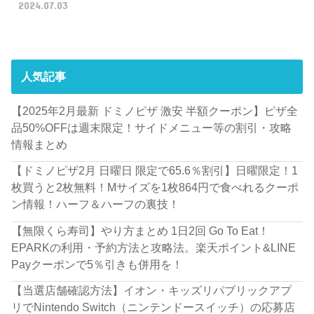
2024.07.03
人気記事
【2025年2月最新 ドミノピザ 激安 半額クーポン】ピザ全
品50%OFFは週末限定！サイドメニュー等の割引・攻略
情報まとめ
【ドミノピザ2月 日曜日 限定で65.6％割引】日曜限定！1
枚買うと2枚無料！Mサイズを1枚864円で食べれるクーポ
ン情報！ハーフ＆ハーフの裏技！
【無限くら寿司】やり方まとめ 1日2回 Go To Eat！
EPARKの利用・予約方法と攻略法。楽天ポイント&LINE
Payクーポンで5％引きも併用を！
【当選店舗確認方法】イオン・キッズリパブリックアプ
リでNintendo Switch（ニンテンドースイッチ）の応募店