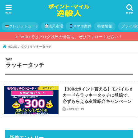
menu
search
クレジットカード
楽天市場
スマホ案件
特価情報
プライバ
Twitterではブログ以外の情報も。ぜひフォローください！
HOME
タグ : ラッキータッチ
ラッキータッチ
dポイント
【300dポイント貰える】モバイルｄ
カードをラッキータッチに登録で、
必ずもらえる友達紹介キャンぺーン
2019.02.19
新着エントリー