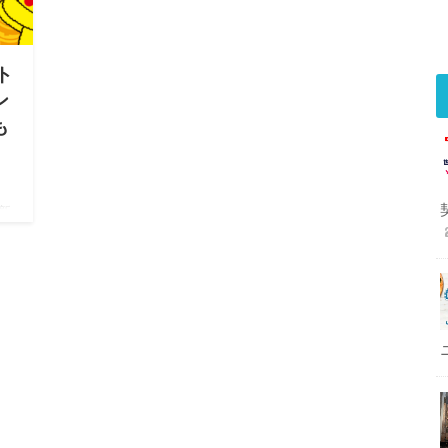
ト
ン
も
新
火）
コモ