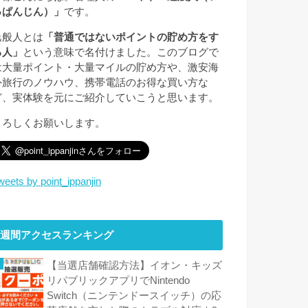
っぱんじん）」
です。
逸般人とは
「普通ではないポイントの貯め方をす
る人」
という意味で名付けました。このブログで
は大量ポイント・大量マイルの貯め方や、激安海
外旅行のノウハウ、携帯電話のお得な買い方な
ど、実体験を元にご紹介していこうと思います。
よろしくお願いします。
weets by point_ippanjin
週間アクセスランキング
【当選店舗確認方法】イオン・キッズ
リパブリックアプリでNintendo
Switch（ニンテンドースイッチ）の応