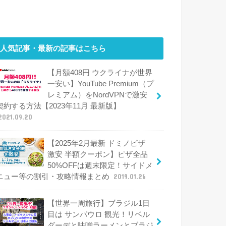
人気記事・最新の記事はこちら
【月額408円 ウクライナが世界
一安い】YouTube Premium（プ
レミアム）をNordVPNで激安
契約する方法【2023年11月 最新版】
2021.09.20
【2025年2月最新 ドミノピザ
激安 半額クーポン】ピザ全品
50%OFFは週末限定！サイドメ
ニュー等の割引・攻略情報まとめ
2019.01.26
【世界一周旅行】ブラジル1日
目は サンパウロ 観光！リベル
ダーデと味噌ラーメンとブラジ