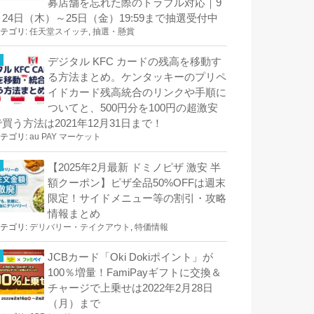
募店舗を忘れた際のトラブル対応｜9
月24日（木）～25日（金）19:59まで抽選受付中
テゴリ:
任天堂スイッチ
,
抽選・懸賞
デジタル KFC カードの残高を移動す
る方法まとめ。ケンタッキーのプリペ
イドカード残高統合のリンクや手順に
ついてと、500円分を100円の超激安
で買う方法は2021年12月31日まで！
テゴリ:
au PAY マーケット
【2025年2月最新 ドミノピザ 激安 半
額クーポン】ピザ全品50%OFFは週末
限定！サイドメニュー等の割引・攻略
情報まとめ
テゴリ:
デリバリー・テイクアウト
,
特価情報
JCBカード「Oki Dokiポイント」が
100％増量！FamiPayギフトに交換＆
チャージで上乗せは2022年2月28日
（月）まで