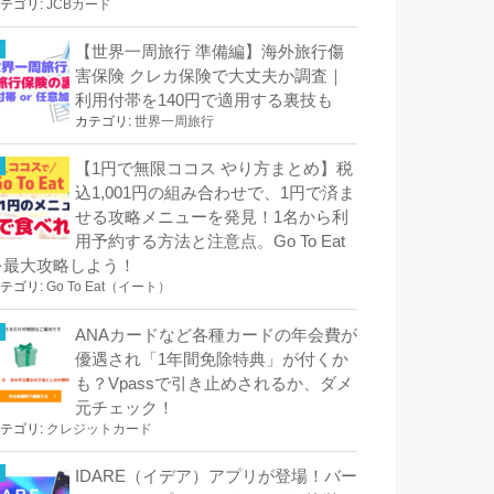
テゴリ:
JCBカード
【世界一周旅行 準備編】海外旅行傷
害保険 クレカ保険で大丈夫か調査｜
利用付帯を140円で適用する裏技も
カテゴリ:
世界一周旅行
【1円で無限ココス やり方まとめ】税
込1,001円の組み合わせで、1円で済ま
せる攻略メニューを発見！1名から利
用予約する方法と注意点。Go To Eat
を最大攻略しよう！
テゴリ:
Go To Eat（イート）
ANAカードなど各種カードの年会費が
優遇され「1年間免除特典」が付くか
も？Vpassで引き止めされるか、ダメ
元チェック！
テゴリ:
クレジットカード
IDARE（イデア）アプリが登場！バー