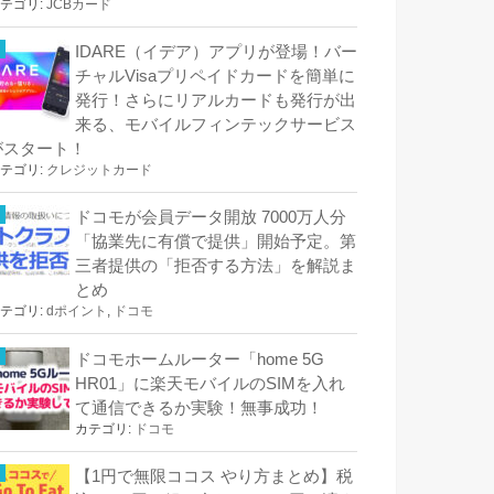
テゴリ:
JCBカード
IDARE（イデア）アプリが登場！バー
チャルVisaプリペイドカードを簡単に
発行！さらにリアルカードも発行が出
来る、モバイルフィンテックサービス
がスタート！
テゴリ:
クレジットカード
ドコモが会員データ開放 7000万人分
「協業先に有償で提供」開始予定。第
三者提供の「拒否する方法」を解説ま
とめ
テゴリ:
dポイント
,
ドコモ
ドコモホームルーター「home 5G
HR01」に楽天モバイルのSIMを入れ
て通信できるか実験！無事成功！
カテゴリ:
ドコモ
【1円で無限ココス やり方まとめ】税