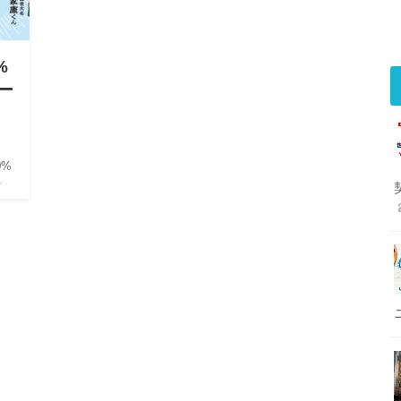
%
ー
0%
な
引キ