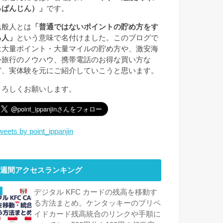
っぱんじん）」
です。
逸般人とは
「普通ではないポイントの貯め方をす
る人」
という意味で名付けました。このブログで
は大量ポイント・大量マイルの貯め方や、激安海
外旅行のノウハウ、携帯電話のお得な買い方な
ど、実体験を元にご紹介していこうと思います。
よろしくお願いします。
weets by point_ippanjin
週間アクセスランキング
デジタル KFC カードの残高を移動す
る方法まとめ。ケンタッキーのプリペ
イドカード残高統合のリンクや手順に