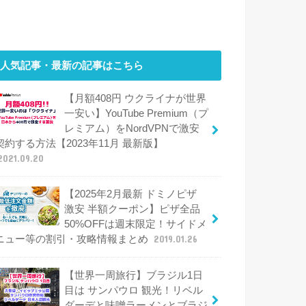
人気記事・最新の記事はこちら
【月額408円 ウクライナが世界
一安い】YouTube Premium（プ
レミアム）をNordVPNで激安
契約する方法【2023年11月 最新版】
2021.09.20
【2025年2月最新 ドミノピザ
激安 半額クーポン】ピザ全品
50%OFFは週末限定！サイドメ
ニュー等の割引・攻略情報まとめ
2019.01.26
【世界一周旅行】ブラジル1日
目は サンパウロ 観光！リベル
ダーデと味噌ラーメンとブラジ