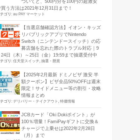
ついてと、500円分を100円の超激安
で買う方法は2021年12月31日まで！
テゴリ:
au PAY マーケット
【当選店舗確認方法】イオン・キッズ
リパブリックアプリでNintendo
Switch（ニンテンドースイッチ）の応
募店舗を忘れた際のトラブル対応｜9
月24日（木）～25日（金）19:59まで抽選受付中
テゴリ:
任天堂スイッチ
,
抽選・懸賞
【2025年2月最新 ドミノピザ 激安 半
額クーポン】ピザ全品50%OFFは週末
限定！サイドメニュー等の割引・攻略
情報まとめ
テゴリ:
デリバリー・テイクアウト
,
特価情報
JCBカード「Oki Dokiポイント」が
100％増量！FamiPayギフトに交換＆
チャージで上乗せは2022年2月28日
（月）まで