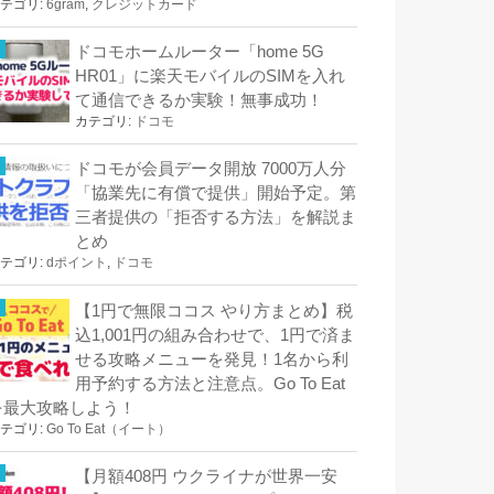
テゴリ:
6gram
,
クレジットカード
ドコモホームルーター「home 5G
HR01」に楽天モバイルのSIMを入れ
て通信できるか実験！無事成功！
カテゴリ:
ドコモ
ドコモが会員データ開放 7000万人分
「協業先に有償で提供」開始予定。第
三者提供の「拒否する方法」を解説ま
とめ
テゴリ:
dポイント
,
ドコモ
【1円で無限ココス やり方まとめ】税
込1,001円の組み合わせで、1円で済ま
せる攻略メニューを発見！1名から利
用予約する方法と注意点。Go To Eat
を最大攻略しよう！
テゴリ:
Go To Eat（イート）
【月額408円 ウクライナが世界一安