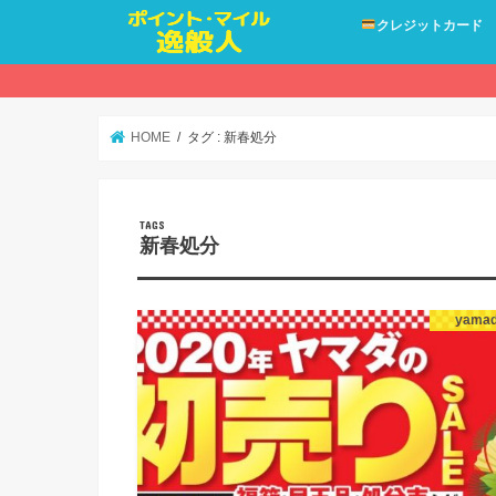
クレジットカード
HOME
タグ : 新春処分
新春処分
yama