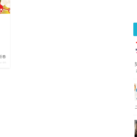
」
新春
午前
など