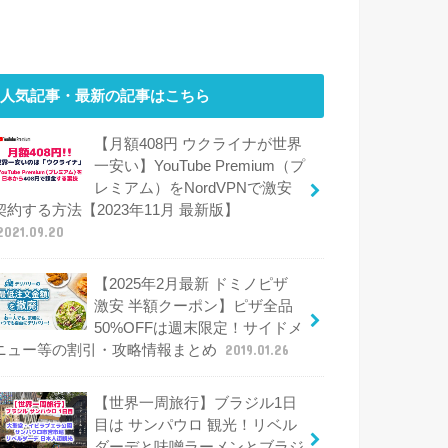
人気記事・最新の記事はこちら
【月額408円 ウクライナが世界
一安い】YouTube Premium（プ
レミアム）をNordVPNで激安
契約する方法【2023年11月 最新版】
2021.09.20
【2025年2月最新 ドミノピザ
激安 半額クーポン】ピザ全品
50%OFFは週末限定！サイドメ
ニュー等の割引・攻略情報まとめ
2019.01.26
【世界一周旅行】ブラジル1日
目は サンパウロ 観光！リベル
ダーデと味噌ラーメンとブラジ