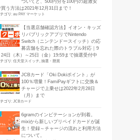
ついてと、500円分を100円の超激安
で買う方法は2021年12月31日まで！
テゴリ:
au PAY マーケット
【当選店舗確認方法】イオン・キッズ
リパブリックアプリでNintendo
Switch（ニンテンドースイッチ）の応
募店舗を忘れた際のトラブル対応｜9
月24日（木）～25日（金）19:59まで抽選受付中
テゴリ:
任天堂スイッチ
,
抽選・懸賞
JCBカード「Oki Dokiポイント」が
100％増量！FamiPayギフトに交換＆
チャージで上乗せは2022年2月28日
（月）まで
テゴリ:
JCBカード
6gramのインビテーションが到着。
mixiから新しいプリペイドカードが誕
生！登録～チャージの流れと利用方法
について。