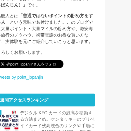
っぱんじん）」
です。
逸般人とは
「普通ではないポイントの貯め方をす
る人」
という意味で名付けました。このブログで
は大量ポイント・大量マイルの貯め方や、激安海
外旅行のノウハウ、携帯電話のお得な買い方な
ど、実体験を元にご紹介していこうと思います。
よろしくお願いします。
weets by point_ippanjin
週間アクセスランキング
デジタル KFC カードの残高を移動す
る方法まとめ。ケンタッキーのプリペ
イドカード残高統合のリンクや手順に