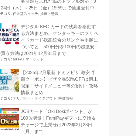
募店舗を忘れた際のトラブル対応｜9
月24日（木）～25日（金）19:59まで抽選受付中
テゴリ:
任天堂スイッチ
,
抽選・懸賞
デジタル KFC カードの残高を移動す
る方法まとめ。ケンタッキーのプリペ
イドカード残高統合のリンクや手順に
ついてと、500円分を100円の超激安
で買う方法は2021年12月31日まで！
テゴリ:
au PAY マーケット
【2025年2月最新 ドミノピザ 激安 半
額クーポン】ピザ全品50%OFFは週末
限定！サイドメニュー等の割引・攻略
情報まとめ
テゴリ:
デリバリー・テイクアウト
,
特価情報
JCBカード「Oki Dokiポイント」が
100％増量！FamiPayギフトに交換＆
チャージで上乗せは2022年2月28日
（月）まで