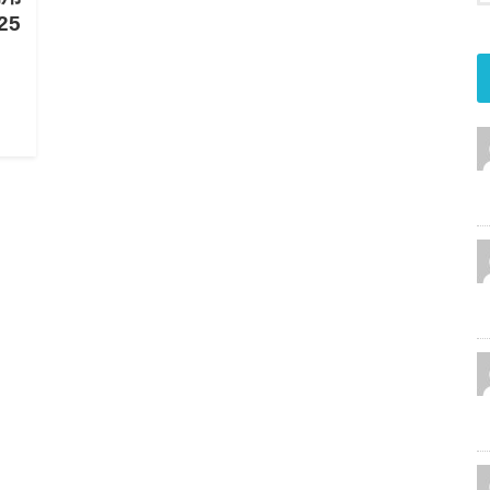
25
ャッ
6
サ