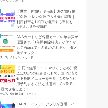
テゴリ:
JCBカード
【世界一周旅行 準備編】海外旅行傷
害保険 クレカ保険で大丈夫か調査｜
利用付帯を140円で適用する裏技も
カテゴリ:
世界一周旅行
ANAカードなど各種カードの年会費が
優遇され「1年間免除特典」が付くか
も？Vpassで引き止めされるか、ダメ
元チェック！
テゴリ:
クレジットカード
【1円で無限ココス やり方まとめ】税
込1,001円の組み合わせで、1円で済ま
せる攻略メニューを発見！1名から利
用予約する方法と注意点。Go To Eat
を最大攻略しよう！
テゴリ:
Go To Eat（イート）
IDARE（イデア）アプリが登場！バー