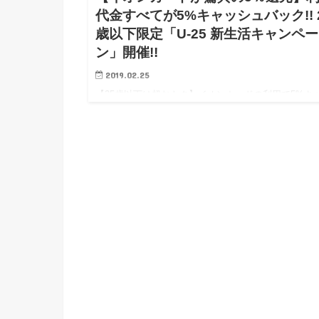
代金すべてが5%キャッシュバック!! 
歳以下限定「U-25 新生活キャンペー
ン」開催!!
2019.02.25
【25歳以下は超おトク】イオンカードの利用で5%キ
シュバック「U-25 新生活キャンペーン」開催 ※2月2
日現時点で本キャンペーンの適用になる為には、公式
イトの以下リンクからの「直申し込み」以外は対…