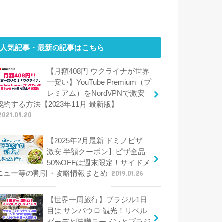
人気記事・最新の記事はこちら
【月額408円 ウクライナが世界
一安い】YouTube Premium（プ
レミアム）をNordVPNで激安
契約する方法【2023年11月 最新版】
2021.09.20
【2025年2月最新 ドミノピザ
激安 半額クーポン】ピザ全品
50%OFFは週末限定！サイドメ
ニュー等の割引・攻略情報まとめ
2019.01.26
【世界一周旅行】ブラジル1日
目は サンパウロ 観光！リベル
ダーデと味噌ラーメンとブラジ