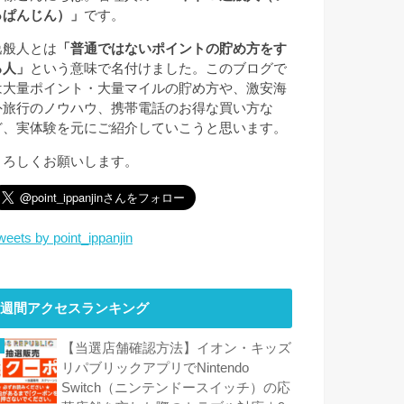
っぱんじん）」
です。
逸般人とは
「普通ではないポイントの貯め方をす
る人」
という意味で名付けました。このブログで
は大量ポイント・大量マイルの貯め方や、激安海
外旅行のノウハウ、携帯電話のお得な買い方な
ど、実体験を元にご紹介していこうと思います。
よろしくお願いします。
weets by point_ippanjin
週間アクセスランキング
【当選店舗確認方法】イオン・キッズ
リパブリックアプリでNintendo
Switch（ニンテンドースイッチ）の応