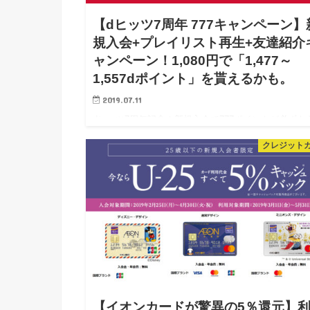
【dヒッツ7周年 777キャンペーン】
規入会+プレイリスト再生+友達紹介
ャンペーン！1,080円で「1,477～
1,557dポイント」を貰えるかも。
2019.07.11
dヒッツ7周年記念！新規入会で777ポイントが必ずも
るなどキャンペーン開催。 以前当ブログで何度かご
クレジット
介した「dヒッツ」ですが、またまた大型キャンペー
開催されました。 7周年記念キャン…
【イオンカードが驚異の5％還元】