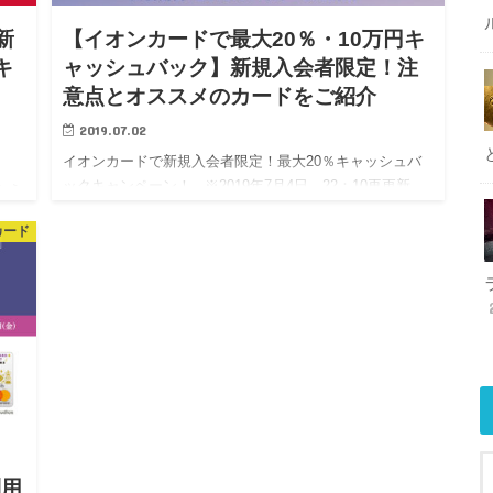
新
【イオンカードで最大20％・10万円キ
キ
ャッシュバック】新規入会者限定！注
意点とオススメのカードをご紹介
2019.07.02
イオンカードで新規入会者限定！最大20％キャッシュバ
ックキャンペーン！ ※2019年7月4日 22：10再更新。
らえ
対象外の店舗、対象外カード（デビットVISAが一時停
紹
カード
止）が追加されました。文中に記載しておりま…
ンが
利用