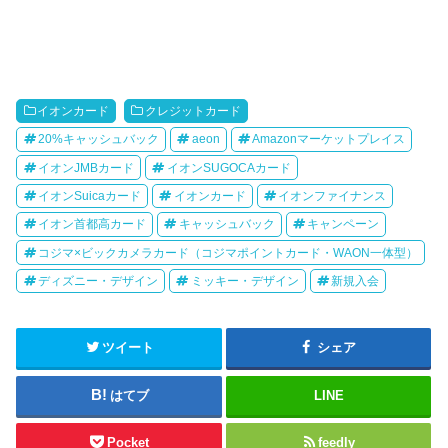
イオンカード
クレジットカード
20%キャッシュバック
aeon
Amazonマーケットプレイス
イオンJMBカード
イオンSUGOCAカード
イオンSuicaカード
イオンカード
イオンファイナンス
イオン首都高カード
キャッシュバック
キャンペーン
コジマ×ビックカメラカード（コジマポイントカード・WAON一体型）
ディズニー・デザイン
ミッキー・デザイン
新規入会
ツイート
シェア
はてブ
LINE
Pocket
feedly