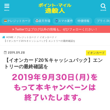
menu
search
クレジットカード
楽天市場
スマホ案件
特価情報
プライバ
Twitterではブログ以外の情報も。ぜひフォローください！
HOME
クレジットカード
イオンカード
【イオンカード20％キャッシュバック】エントリーの最終確認を
2019.09.28
イオンカード
【イオンカード20％キャッシュバック】エン
トリーの最終確認を