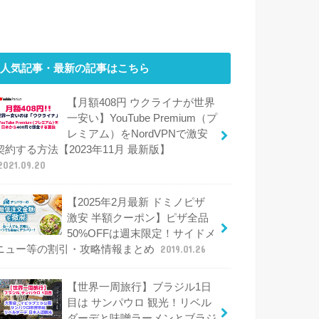
人気記事・最新の記事はこちら
【月額408円 ウクライナが世界
一安い】YouTube Premium（プ
レミアム）をNordVPNで激安
契約する方法【2023年11月 最新版】
2021.09.20
【2025年2月最新 ドミノピザ
激安 半額クーポン】ピザ全品
50%OFFは週末限定！サイドメ
ニュー等の割引・攻略情報まとめ
2019.01.26
【世界一周旅行】ブラジル1日
目は サンパウロ 観光！リベル
ダーデと味噌ラーメンとブラジ