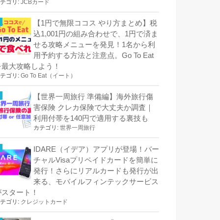
テゴリ:
JCBカード
【1円で無限ココス やり方まとめ】税
込1,001円の組み合わせで、1円で済ま
せる攻略メニューを発見！1名から利
用予約する方法と注意点。Go To Eat
を最大攻略しよう！
テゴリ:
Go To Eat（イート）
【世界一周旅行 準備編】海外旅行傷
害保険 クレカ保険で大丈夫か調査｜
利用付帯を140円で適用する裏技も
カテゴリ:
世界一周旅行
IDARE（イデア）アプリが登場！バー
チャルVisaプリペイドカードを簡単に
発行！さらにリアルカードも発行が出
来る、モバイルフィンテックサービス
がスタート！
テゴリ:
クレジットカード