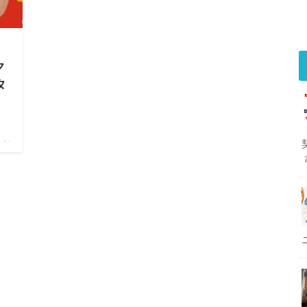
ク
タ
合お
シー
一つ