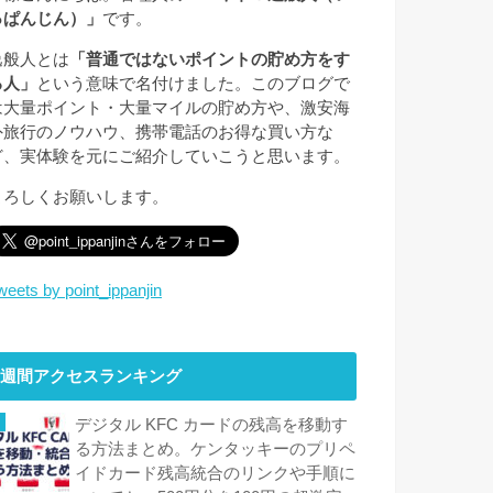
っぱんじん）」
です。
逸般人とは
「普通ではないポイントの貯め方をす
る人」
という意味で名付けました。このブログで
は大量ポイント・大量マイルの貯め方や、激安海
外旅行のノウハウ、携帯電話のお得な買い方な
ど、実体験を元にご紹介していこうと思います。
よろしくお願いします。
weets by point_ippanjin
週間アクセスランキング
デジタル KFC カードの残高を移動す
る方法まとめ。ケンタッキーのプリペ
イドカード残高統合のリンクや手順に