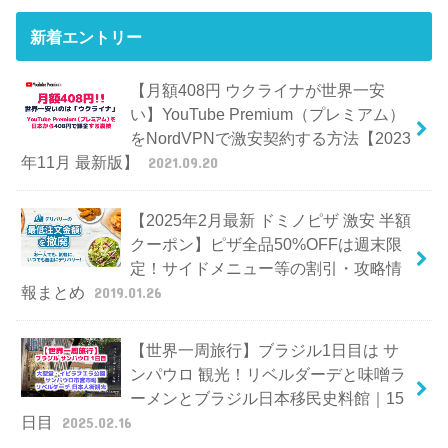
新着エントリー
【月額408円 ウクライナが世界一安
い】YouTube Premium（プレミアム）
をNordVPNで激安契約する方法【2023
年11月 最新版】
2021.09.20
【2025年2月最新 ドミノピザ 激安 半額
クーポン】ピザ全品50%OFFは週末限
定！サイドメニュー等の割引・攻略情
報まとめ
2019.01.26
【世界一周旅行】ブラジル1日目は サ
ンパウロ 観光！リベルダーデと味噌ラ
ーメンとブラジル日本移民史料館｜15
日目
2025.02.16