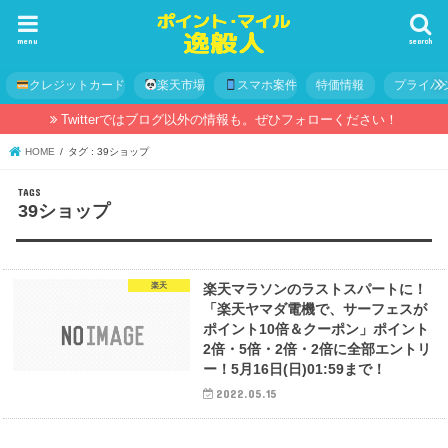
menu
search
クレジットカード
楽天市場
スマホ案件
特価情報
プライバ
Twitterではブログ以外の情報も。ぜひフォローください！
HOME
タグ : 39ショップ
39ショップ
楽天
楽天マラソンのラストスパートに！
「楽天ヤマダ電機で、サーフェスが
ポイント10倍＆クーポン」ポイント
2倍・5倍・2倍・2倍に全部エントリ
ー！5月16日(日)01:59まで！
2022.05.15