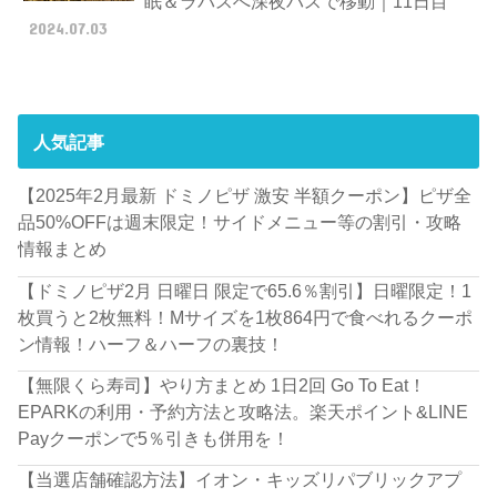
眠＆ラパスへ深夜バスで移動｜11日目
2024.07.03
人気記事
【2025年2月最新 ドミノピザ 激安 半額クーポン】ピザ全
品50%OFFは週末限定！サイドメニュー等の割引・攻略
情報まとめ
【ドミノピザ2月 日曜日 限定で65.6％割引】日曜限定！1
枚買うと2枚無料！Mサイズを1枚864円で食べれるクーポ
ン情報！ハーフ＆ハーフの裏技！
【無限くら寿司】やり方まとめ 1日2回 Go To Eat！
EPARKの利用・予約方法と攻略法。楽天ポイント&LINE
Payクーポンで5％引きも併用を！
【当選店舗確認方法】イオン・キッズリパブリックアプ