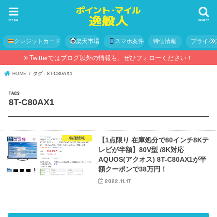
menu
search
クレジットカード
楽天市場
スマホ案件
特価情報
プライバ
Twitterではブログ以外の情報も。ぜひフォローください！
HOME
タグ : 8T-C80AX1
8T-C80AX1
特価情報
【1点限り 在庫処分で80インチ8Kテ
レビが半額】80V型 /8K対応
AQUOS(アクオス) 8T-C80AX1が半
額クーポンで38万円！
2022.11.17