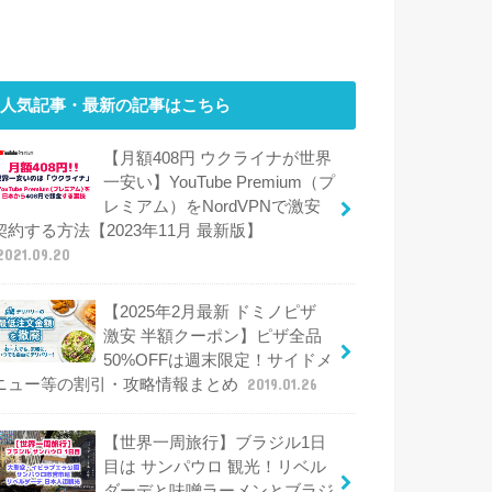
人気記事・最新の記事はこちら
【月額408円 ウクライナが世界
一安い】YouTube Premium（プ
レミアム）をNordVPNで激安
契約する方法【2023年11月 最新版】
2021.09.20
【2025年2月最新 ドミノピザ
激安 半額クーポン】ピザ全品
50%OFFは週末限定！サイドメ
ニュー等の割引・攻略情報まとめ
2019.01.26
【世界一周旅行】ブラジル1日
目は サンパウロ 観光！リベル
ダーデと味噌ラーメンとブラジ