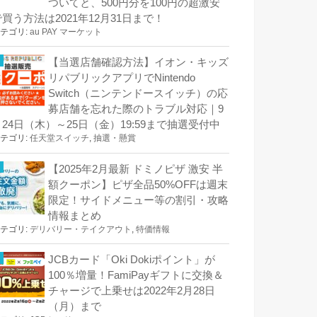
ついてと、500円分を100円の超激安
で買う方法は2021年12月31日まで！
テゴリ:
au PAY マーケット
【当選店舗確認方法】イオン・キッズ
リパブリックアプリでNintendo
Switch（ニンテンドースイッチ）の応
募店舗を忘れた際のトラブル対応｜9
月24日（木）～25日（金）19:59まで抽選受付中
テゴリ:
任天堂スイッチ
,
抽選・懸賞
【2025年2月最新 ドミノピザ 激安 半
額クーポン】ピザ全品50%OFFは週末
限定！サイドメニュー等の割引・攻略
情報まとめ
テゴリ:
デリバリー・テイクアウト
,
特価情報
JCBカード「Oki Dokiポイント」が
100％増量！FamiPayギフトに交換＆
チャージで上乗せは2022年2月28日
（月）まで