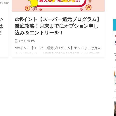
い
dポイント【スーパー還元プログラム】
は
徹底攻略！月末までにオプション申し
％
込み＆エントリーを！
2019.05.25
dポイント【スーパー還元プログラム】エントリーは月末
までに準備を！ 【重要】2019年11月10日より内容が変
」、
更となります。 ■d払い ＜対象外となるお買い物＞ d払い
1日
のお支払い方法がdカード以外のクレジッ…
開催