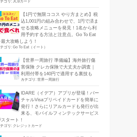
テゴリ:
JCBカード
【1円で無限ココス やり方まとめ】税
込1,001円の組み合わせで、1円で済ま
せる攻略メニューを発見！1名から利
用予約する方法と注意点。Go To Eat
を最大攻略しよう！
テゴリ:
Go To Eat（イート）
【世界一周旅行 準備編】海外旅行傷
害保険 クレカ保険で大丈夫か調査｜
利用付帯を140円で適用する裏技も
カテゴリ:
世界一周旅行
IDARE（イデア）アプリが登場！バー
チャルVisaプリペイドカードを簡単に
発行！さらにリアルカードも発行が出
来る、モバイルフィンテックサービス
がスタート！
テゴリ:
クレジットカード