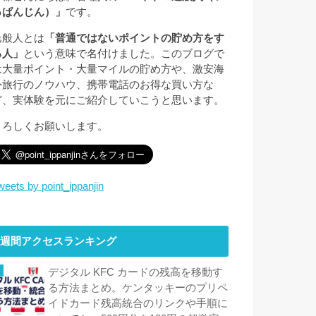
っぱんじん）」
です。
逸般人とは
「普通ではないポイントの貯め方をす
る人」
という意味で名付けました。このブログで
は大量ポイント・大量マイルの貯め方や、激安海
外旅行のノウハウ、携帯電話のお得な買い方な
ど、実体験を元にご紹介していこうと思います。
よろしくお願いします。
weets by point_ippanjin
週間アクセスランキング
デジタル KFC カードの残高を移動す
る方法まとめ。ケンタッキーのプリペ
イドカード残高統合のリンクや手順に