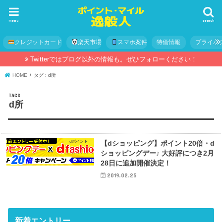
menu
search
クレジットカード
楽天市場
スマホ案件
特価情報
プライバ
Twitterではブログ以外の情報も。ぜひフォローください！
HOME
タグ : d所
d所
dポイント
【dショッピング】ポイント20倍・d
ショッピングデー♪ 大好評につき2月
28日に追加開催決定！
2019.02.25
新着エントリー