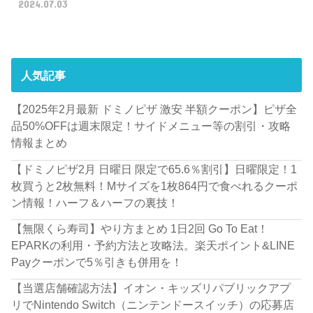
2024.07.03
人気記事
【2025年2月最新 ドミノピザ 激安 半額クーポン】ピザ全
品50%OFFは週末限定！サイドメニュー等の割引・攻略
情報まとめ
【ドミノピザ2月 日曜日 限定で65.6％割引】日曜限定！1
枚買うと2枚無料！Mサイズを1枚864円で食べれるクーポ
ン情報！ハーフ＆ハーフの裏技！
【無限くら寿司】やり方まとめ 1日2回 Go To Eat！
EPARKの利用・予約方法と攻略法。楽天ポイント&LINE
Payクーポンで5％引きも併用を！
【当選店舗確認方法】イオン・キッズリパブリックアプ
リでNintendo Switch（ニンテンドースイッチ）の応募店