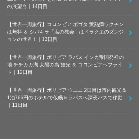
の展望台｜14日目
【世界一周旅行】コロンビア ボゴタ 黄熱病ワクチン
は無料 ＆ シパキラ「塩の教会」はドラクエのダンジ
ョンの世界！｜13日目
【世界一周旅行】ボリビア ラパス インカ帝国発祥の
地 チチカカ湖 太陽の島 観光 ＆ コロンビアへフライ
ト｜12日目
【世界一周旅行】ボリビア ウユニ 2日目は市内観光＆
1泊766円のホテルで仮眠＆ラパスへ深夜バスで移動
｜11日目