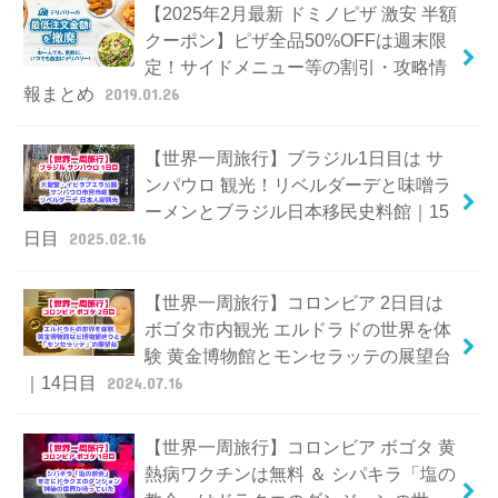
【2025年2月最新 ドミノピザ 激安 半額
クーポン】ピザ全品50%OFFは週末限
定！サイドメニュー等の割引・攻略情
報まとめ
2019.01.26
【世界一周旅行】ブラジル1日目は サ
ンパウロ 観光！リベルダーデと味噌ラ
ーメンとブラジル日本移民史料館｜15
日目
2025.02.16
【世界一周旅行】コロンビア 2日目は
ボゴタ市内観光 エルドラドの世界を体
験 黄金博物館とモンセラッテの展望台
｜14日目
2024.07.16
【世界一周旅行】コロンビア ボゴタ 黄
熱病ワクチンは無料 ＆ シパキラ「塩の