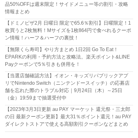
品50%OFFは週末限定！サイドメニュー等の割引・攻略
情報まとめ
【ドミノピザ2月 日曜日 限定で65.6％割引】日曜限定！1
枚買うと2枚無料！Mサイズを1枚864円で食べれるクーポ
ン情報！ハーフ＆ハーフの裏技！
【無限くら寿司】やり方まとめ 1日2回 Go To Eat！
EPARKの利用・予約方法と攻略法。楽天ポイント&LINE
Payクーポンで5％引きも併用を！
【当選店舗確認方法】イオン・キッズリパブリックアプ
リでNintendo Switch（ニンテンドースイッチ）の応募店
舗を忘れた際のトラブル対応｜9月24日（木）～25日
（金）19:59まで抽選受付中
【2023年3月3日更新 au PAY マーケット 還元祭・三太郎
の日 最新クーポン更新】最大31％ポイント還元！au PAY
ダイレクトストアで使える高額割引クーポンなどまとめ