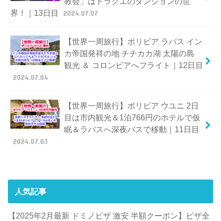
教会」はドラクエのダンジョンの世
界！｜13日目
2024.07.07
【世界一周旅行】ボリビア ラパス イン
カ帝国発祥の地 チチカカ湖 太陽の島
観光 ＆ コロンビアへフライト｜12日目
2024.07.04
【世界一周旅行】ボリビア ウユニ 2日
目は市内観光＆1泊766円のホテルで仮
眠＆ラパスへ深夜バスで移動｜11日目
2024.07.03
人気記事
【2025年2月最新 ドミノピザ 激安 半額クーポン】ピザ全