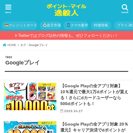
menu
search
クレジットカード
楽天市場
スマホ案件
特価情報
プライバ
Twitterではブログ以外の情報も。ぜひフォローください！
HOME
タグ : Googleプレイ
Googleプレイ
dカード
【Google Playの全アプリ対象】
10％還元で最大1万dポイントが貰え
る！さらにdカードユーザーなら
500dポイントも！
2020.04.27
dポイント
【Google Playの全アプリ対象 20％
還元】キャリア決済でdポイントが