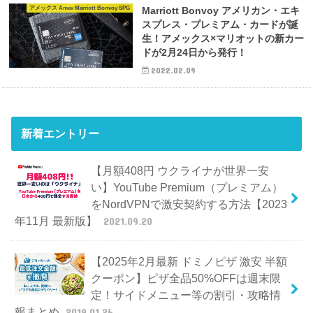
アメックス Amex Marriott Bonvoy SPG
Marriott Bonvoy アメリカン・エキ
スプレス・プレミアム・カードが誕
生！アメックス×マリオットの新カー
ドが2月24日から発行！
2022.02.09
新着エントリー
【月額408円 ウクライナが世界一安
い】YouTube Premium（プレミアム）
をNordVPNで激安契約する方法【2023
年11月 最新版】
2021.09.20
【2025年2月最新 ドミノピザ 激安 半額
クーポン】ピザ全品50%OFFは週末限
定！サイドメニュー等の割引・攻略情
報まとめ
2019.01.26