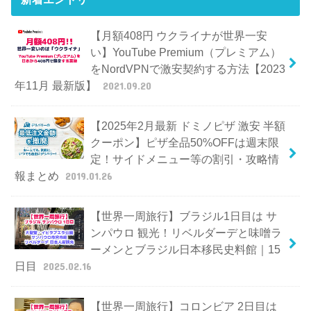
【月額408円 ウクライナが世界一安
い】YouTube Premium（プレミアム）
をNordVPNで激安契約する方法【2023
年11月 最新版】
2021.09.20
【2025年2月最新 ドミノピザ 激安 半額
クーポン】ピザ全品50%OFFは週末限
定！サイドメニュー等の割引・攻略情
報まとめ
2019.01.26
【世界一周旅行】ブラジル1日目は サ
ンパウロ 観光！リベルダーデと味噌ラ
ーメンとブラジル日本移民史料館｜15
日目
2025.02.16
【世界一周旅行】コロンビア 2日目は