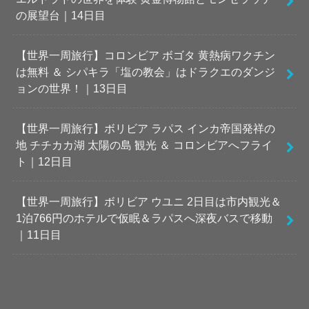
の展望台｜14日目
【世界一周旅行】コロンビア ボゴタ 黄熱病ワクチン
は無料 ＆ シパキラ「塩の教会」はドラクエのダンジ
ョンの世界！｜13日目
【世界一周旅行】ボリビア ラパス インカ帝国発祥の
地 チチカカ湖 太陽の島 観光 ＆ コロンビアへフライ
ト｜12日目
【世界一周旅行】ボリビア ウユニ 2日目は市内観光＆
1泊766円のホテルで仮眠＆ラパスへ深夜バスで移動
｜11日目