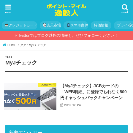
menu
search
クレジットカード
楽天市場
スマホ案件
特価情報
プライバ
Twitterではブログ以外の情報も。ぜひフォローください！
HOME
タグ : MyJチェック
MyJチェック
JCBカード
【MyJチェック】JCBカードの
「WEB明細」に登録でもれなく500
円キャッシュバックキャンペーン
2019.12.24
新着エントリー