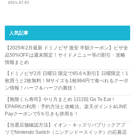
2024.07.03
人気記事
【2025年2月最新 ドミノピザ 激安 半額クーポン】ピザ全
品50%OFFは週末限定！サイドメニュー等の割引・攻略
情報まとめ
【ドミノピザ2月 日曜日 限定で65.6％割引】日曜限定！1
枚買うと2枚無料！Mサイズを1枚864円で食べれるクーポ
ン情報！ハーフ＆ハーフの裏技！
【無限くら寿司】やり方まとめ 1日2回 Go To Eat！
EPARKの利用・予約方法と攻略法。楽天ポイント&LINE
Payクーポンで5％引きも併用を！
【当選店舗確認方法】イオン・キッズリパブリックアプ
リでNintendo Switch（ニンテンドースイッチ）の応募店