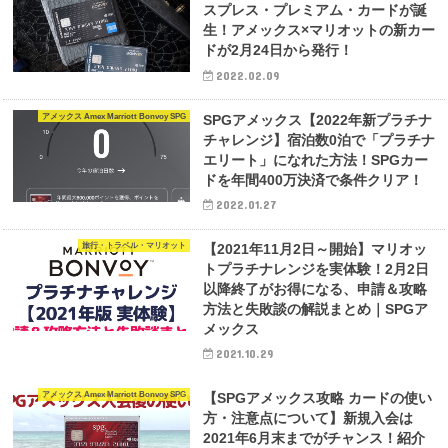
スプレス・プレミアム・カードが誕
生！アメックス×マリオットの新カー
ドが2月24日から発行！
2022.02.09
アメックス Amex Marriott Bonvoy SPG
SPGアメックス【2022年新プラチナ
チャレンジ】宿泊数0泊で「プラチナ
エリート」になれた方法！SPGカー
ドを年間400万決済で条件クリア！
2022.01.27
旅行・トラベル・マリオット
【2021年11月2日～開始】マリオッ
トプラチナレンジを実体験！2月2日
以降終了がお得になる、申請＆攻略
方法と失敗談の解説まとめ｜SPGア
メックス
2021.10.29
アメックス Amex Marriott Bonvoy SPG
【SPGアメックス攻略 カードの使い
方・注意点について】新規入会は
2021年6月末までがチャンス！紹介