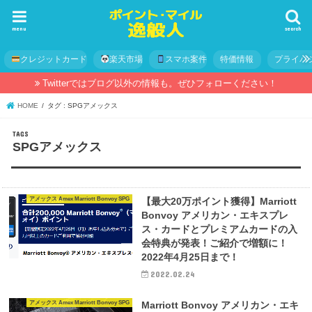
menu
search
クレジットカード
楽天市場
スマホ案件
特価情報
プライバ
Twitterではブログ以外の情報も。ぜひフォローください！
HOME
タグ : SPGアメックス
SPGアメックス
アメックス Amex Marriott Bonvoy SPG
【最大20万ポイント獲得】Marriott
Bonvoy アメリカン・エキスプレ
ス・カードとプレミアムカードの入
会特典が発表！ご紹介で増額に！
2022年4月25日まで！
2022.02.24
アメックス Amex Marriott Bonvoy SPG
Marriott Bonvoy アメリカン・エキ