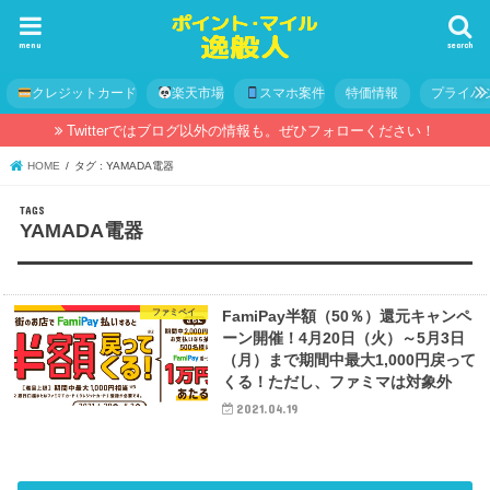
menu
search
クレジットカード
楽天市場
スマホ案件
特価情報
プライバ
Twitterではブログ以外の情報も。ぜひフォローください！
HOME
タグ : YAMADA電器
YAMADA電器
ファミペイ
FamiPay半額（50％）還元キャンペ
ーン開催！4月20日（火）～5月3日
（月）まで期間中最大1,000円戻って
くる！ただし、ファミマは対象外
2021.04.19