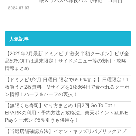
眠＆ラパスへ深夜バスで移動｜11日目
2024.07.03
人気記事
【2025年2月最新 ドミノピザ 激安 半額クーポン】ピザ全
品50%OFFは週末限定！サイドメニュー等の割引・攻略
情報まとめ
【ドミノピザ2月 日曜日 限定で65.6％割引】日曜限定！1
枚買うと2枚無料！Mサイズを1枚864円で食べれるクーポ
ン情報！ハーフ＆ハーフの裏技！
【無限くら寿司】やり方まとめ 1日2回 Go To Eat！
EPARKの利用・予約方法と攻略法。楽天ポイント&LINE
Payクーポンで5％引きも併用を！
【当選店舗確認方法】イオン・キッズリパブリックアプ