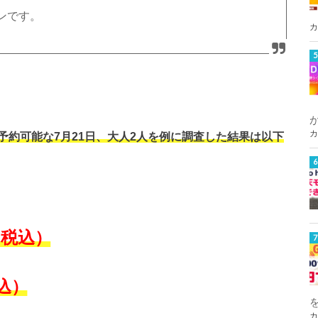
ンです。
カ
カ
予約可能な7月21日、大人2人を例に調査した結果は以下
円（税込）
込）
カ