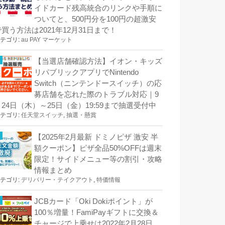
イドカード残高統合のリンクや手順に
ついてと、500円分を100円の超激安
で買う方法は2021年12月31日まで！
テゴリ:
au PAY マーケット
【当選店舗確認方法】イオン・キッズ
リパブリックアプリでNintendo
Switch（ニンテンドースイッチ）の応
募店舗を忘れた際のトラブル対応｜9
月24日（木）～25日（金）19:59まで抽選受付中
テゴリ:
任天堂スイッチ
,
抽選・懸賞
【2025年2月最新 ドミノピザ 激安 半
額クーポン】ピザ全品50%OFFは週末
限定！サイドメニュー等の割引・攻略
情報まとめ
テゴリ:
デリバリー・テイクアウト
,
特価情報
JCBカード「Oki Dokiポイント」が
100％増量！FamiPayギフトに交換＆
チャージで上乗せは2022年2月28日