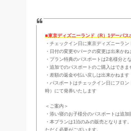
■東京ディズニーランド（R）1デーパス
・チェックイン日に東京ディズニーラン
・日付の変更やパークの変更は出来かね
・プラン特典のパスポートは2名様分と
・追加でのパスポートのご購入はできま
・差額の返金や払い戻しは出来かねます
・パスポートはチェックイン日にフロント
時）にて発券いたします
＜ご案内＞
・添い寝のお子様分のパスポートは追加
・本プランは1泊のみの販売となります
ただく必要がございます。