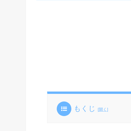
もくじ
[
開く
]