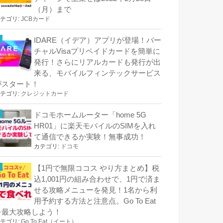
（月）まで
テゴリ:
JCBカード
IDARE（イデア）アプリが登場！バー
チャルVisaプリペイドカードを簡単に
発行！さらにリアルカードも発行が出
来る、モバイルフィンテックサービス
がスタート！
テゴリ:
クレジットカード
ドコモホームルーター「home 5G
HR01」に楽天モバイルのSIMを入れ
て通信できるか実験！無事成功！
カテゴリ:
ドコモ
【1円で無限ココス やり方まとめ】税
込1,001円の組み合わせで、1円で済ま
せる攻略メニューを発見！1名から利
用予約する方法と注意点。Go To Eat
を最大攻略しよう！
テゴリ:
Go To Eat（イート）