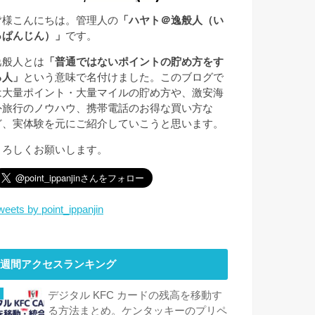
皆様こんにちは。管理人の
「ハヤト＠逸般人（い
っぱんじん）」
です。
逸般人とは
「普通ではないポイントの貯め方をす
る人」
という意味で名付けました。このブログで
は大量ポイント・大量マイルの貯め方や、激安海
外旅行のノウハウ、携帯電話のお得な買い方な
ど、実体験を元にご紹介していこうと思います。
よろしくお願いします。
weets by point_ippanjin
週間アクセスランキング
デジタル KFC カードの残高を移動す
る方法まとめ。ケンタッキーのプリペ