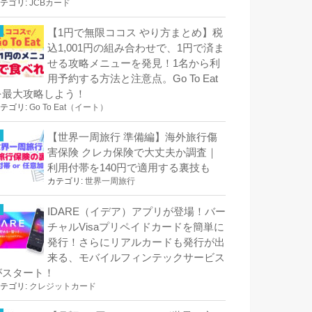
テゴリ:
JCBカード
【1円で無限ココス やり方まとめ】税
込1,001円の組み合わせで、1円で済ま
せる攻略メニューを発見！1名から利
用予約する方法と注意点。Go To Eat
を最大攻略しよう！
テゴリ:
Go To Eat（イート）
【世界一周旅行 準備編】海外旅行傷
害保険 クレカ保険で大丈夫か調査｜
利用付帯を140円で適用する裏技も
カテゴリ:
世界一周旅行
IDARE（イデア）アプリが登場！バー
チャルVisaプリペイドカードを簡単に
発行！さらにリアルカードも発行が出
来る、モバイルフィンテックサービス
がスタート！
テゴリ:
クレジットカード