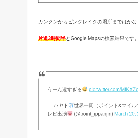
カンクンからピンクレイクの場所まではかな
片道3時間半
とGoogle Mapsの検索結果
うーん遠すぎる
pic.twitter.com/MfKXZ
— ハヤト
世界一周（ポイント&マイル
レビ出演
(@point_ippanjin)
March 20,