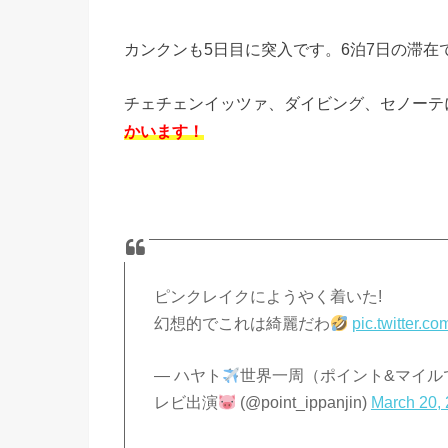
カンクンも5日目に突入です。6泊7日の滞
チェチェンイッツァ、ダイビング、セノーテ
かいます！
ピンクレイクにようやく着いた!
幻想的でこれは綺麗だわ
pic.twitter.
— ハヤト
世界一周（ポイント&マイル
レビ出演
(@point_ippanjin)
March 20,