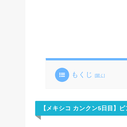
もくじ
[
開く
]
【メキシコ カンクン5日目】