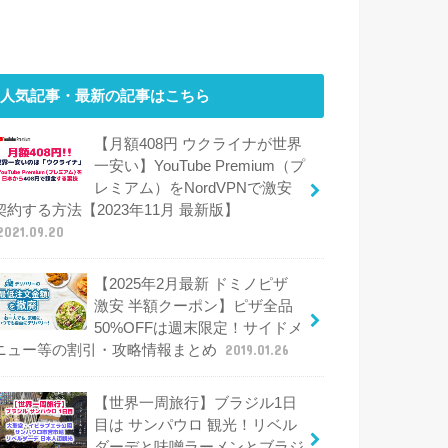
人気記事・最新の記事はこちら
【月額408円 ウクライナが世界
一安い】YouTube Premium（プ
レミアム）をNordVPNで激安
契約する方法【2023年11月 最新版】
2021.09.20
【2025年2月最新 ドミノピザ
激安 半額クーポン】ピザ全品
50%OFFは週末限定！サイドメ
ニュー等の割引・攻略情報まとめ
2019.01.26
【世界一周旅行】ブラジル1日
目は サンパウロ 観光！リベル
ダーデと味噌ラーメンとブラジ