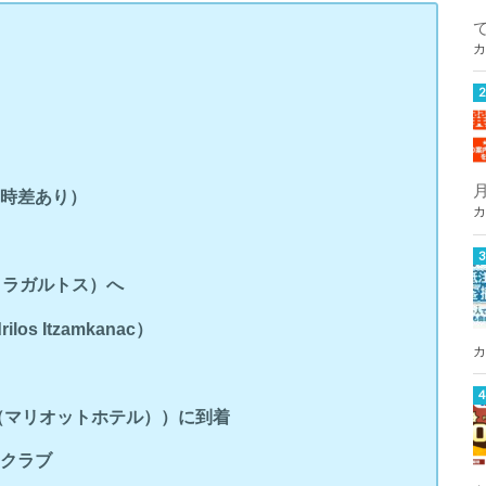
カ
間時差あり）
カ
リオ・ラガルトス）へ
los Itzamkanac）
カ
（マリオットホテル））に到着
トクラブ