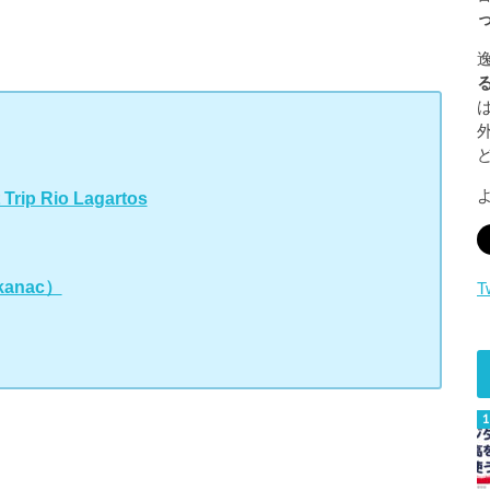
 Trip Rio Lagartos
mkanac）
T