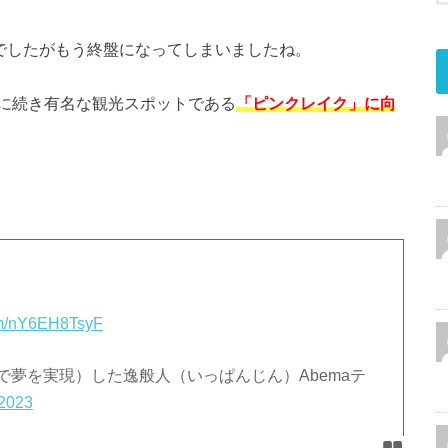
在でしたがもう終盤になってしまいましたね。
に続き有名な観光スポットである
「ピンクレイク」に向
com/nY6EH8TsyF
で夢を実現）した逸般人（いっぱんじん）Abemaテ
 2023