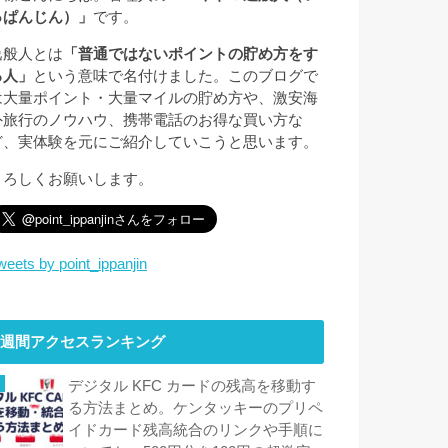
っぱんじん）」
です。
逸般人とは
「普通ではないポイントの貯め方をす
る人」
という意味で名付けました。このブログで
は大量ポイント・大量マイルの貯め方や、激安海
外旅行のノウハウ、携帯電話のお得な買い方な
ど、実体験を元にご紹介していこうと思います。
よろしくお願いします。
weets by point_ippanjin
週間アクセスランキング
デジタル KFC カードの残高を移動す
る方法まとめ。ケンタッキーのプリペ
イドカード残高統合のリンクや手順に