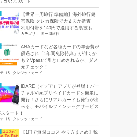
テゴリ:
JCBカード
【世界一周旅行 準備編】海外旅行傷
害保険 クレカ保険で大丈夫か調査｜
利用付帯を140円で適用する裏技も
カテゴリ:
世界一周旅行
ANAカードなど各種カードの年会費が
優遇され「1年間免除特典」が付くか
も？Vpassで引き止めされるか、ダメ
元チェック！
テゴリ:
クレジットカード
IDARE（イデア）アプリが登場！バー
チャルVisaプリペイドカードを簡単に
発行！さらにリアルカードも発行が出
来る、モバイルフィンテックサービス
がスタート！
テゴリ:
クレジットカード
【1円で無限ココス やり方まとめ】税