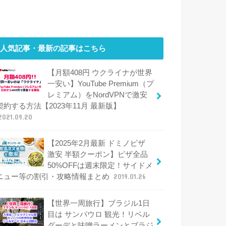
人気記事・最新の記事はこちら
【月額408円 ウクライナが世界
一安い】YouTube Premium（プ
レミアム）をNordVPNで激安
契約する方法【2023年11月 最新版】
2021.09.20
【2025年2月最新 ドミノピザ
激安 半額クーポン】ピザ全品
50%OFFは週末限定！サイドメ
ニュー等の割引・攻略情報まとめ
2019.01.26
【世界一周旅行】ブラジル1日
目は サンパウロ 観光！リベル
ダーデと味噌ラーメンとブラジ