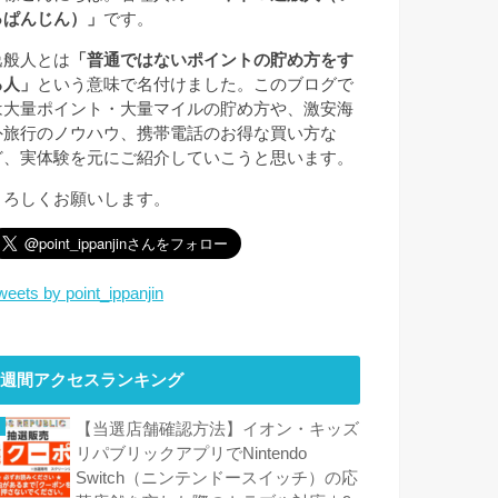
っぱんじん）」
です。
逸般人とは
「普通ではないポイントの貯め方をす
る人」
という意味で名付けました。このブログで
は大量ポイント・大量マイルの貯め方や、激安海
外旅行のノウハウ、携帯電話のお得な買い方な
ど、実体験を元にご紹介していこうと思います。
よろしくお願いします。
weets by point_ippanjin
週間アクセスランキング
【当選店舗確認方法】イオン・キッズ
リパブリックアプリでNintendo
Switch（ニンテンドースイッチ）の応