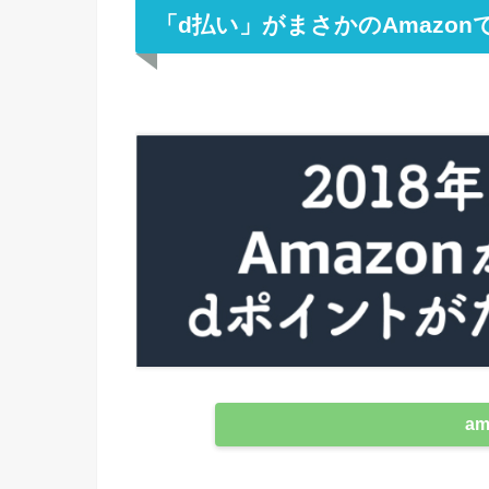
「d払い」がまさかのAmazon
a