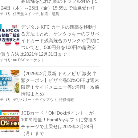
募店舗を忘れた際のトラブル対応｜9
月24日（木）～25日（金）19:59まで抽選受付中
テゴリ:
任天堂スイッチ
,
抽選・懸賞
デジタル KFC カードの残高を移動す
る方法まとめ。ケンタッキーのプリペ
イドカード残高統合のリンクや手順に
ついてと、500円分を100円の超激安
で買う方法は2021年12月31日まで！
テゴリ:
au PAY マーケット
【2025年2月最新 ドミノピザ 激安 半
額クーポン】ピザ全品50%OFFは週末
限定！サイドメニュー等の割引・攻略
情報まとめ
テゴリ:
デリバリー・テイクアウト
,
特価情報
JCBカード「Oki Dokiポイント」が
100％増量！FamiPayギフトに交換＆
チャージで上乗せは2022年2月28日
（月）まで