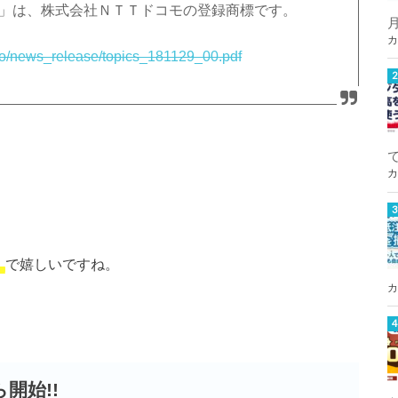
ド」は、株式会社ＮＴＴドコモの登録商標です。
カ
info/news_release/topics_181129_00.pdf
カ
う
で嬉しいですね。
カ
開始!!