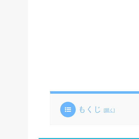
もくじ
[
開く
]