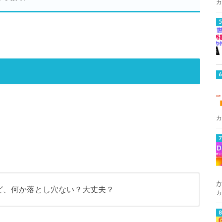
カ
カ
ど、何か落とし穴ない？大丈夫？
カ