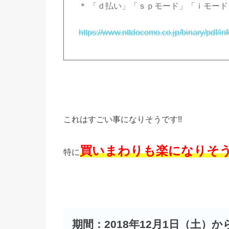
＊ 「ｄ払い」「ｓｐモード」「ｉモー
https://www.nttdocomo.co.jp/binary/pdf/
これはすごい事になりそうです!!
買いまわりも楽になりそ
特に
期間：2018年12月1日（土）から