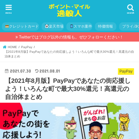
menu
search
クレジットカード
楽天市場
スマホ案件
特価情報
プライバ
Twitterではブログ以外の情報も。ぜひフォローください！
HOME
PayPay
【2021年8月版】PayPayであなたの街応援しよう！いろんな町で最大30%還元！高還元の自
治体まとめ
2021.07.30
2021.08.01
PayPay
【2021年8月版】PayPayであなたの街応援し
よう！いろんな町で最大30%還元！高還元の
自治体まとめ