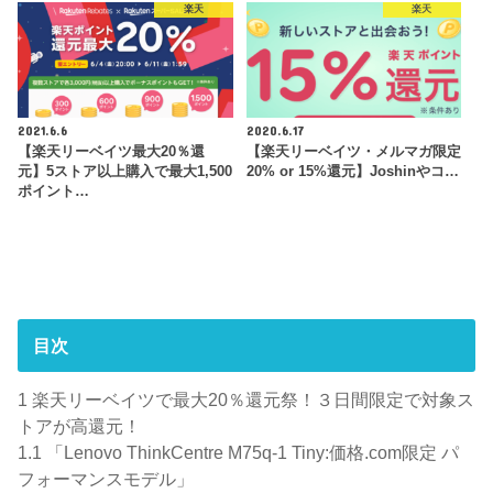
楽天
楽天
2021.6.6
2020.6.17
【楽天リーベイツ最大20％還
【楽天リーベイツ・メルマガ限定
元】5ストア以上購入で最大1,500
20% or 15%還元】Joshinやコ…
ポイント…
目次
1
楽天リーベイツで最大20％還元祭！３日間限定で対象ス
トアが高還元！
1.1
「Lenovo ThinkCentre M75q-1 Tiny:価格.com限定 パ
フォーマンスモデル」