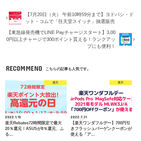
【7月20日（火） 午前10時59分まで】ヨドバシ・ド
ット・コムで「任天堂スイッチ」抽選販売
【東急線発売機でLINE Payチャージスタート】3,00
0円以上チャージで300ポイント貰える！ランクアッ
プにも便利！
RECOMMEND
こちらの記事も人気です。
楽天
楽天
2022.1.15
2022.7.31
楽天Rebates72時間限定で最大
【楽天ワンダフルデー】700円引
20％還元！ASUSが8％還元、ふ
きフラッシュバーゲンクーポンが
る…
使える「ア…