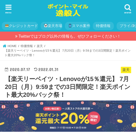
menu
search
クレジットカード
楽天市場
スマホ案件
特価情報
プライバ
Twitterではブログ以外の情報も。ぜひフォローください！
HOME
特価情報
楽天
【楽天リーベイツ・Lenovoが15％還元】 7月20日（月）9:59までの3日間限定！楽天ポイン
ト最大20%バック祭！
2020.07.17
2022.01.31
楽天
【楽天リーベイツ・Lenovoが15％還元】 7月
20日（月）9:59までの3日間限定！楽天ポイン
ト最大20%バック祭！