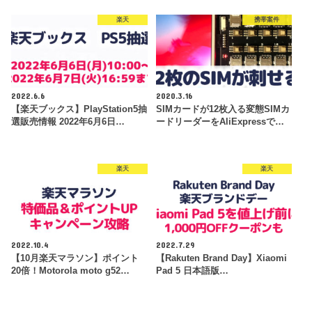
楽天
携帯案件
2022.6.6
2020.3.16
【楽天ブックス】PlayStation5抽
SIMカードが12枚入る変態SIMカ
選販売情報 2022年6月6日…
ードリーダーをAliExpressで…
楽天
楽天
2022.10.4
2022.7.29
【10月楽天マラソン】ポイント
【Rakuten Brand Day】Xiaomi
20倍！Motorola moto g52…
Pad 5 日本語版…