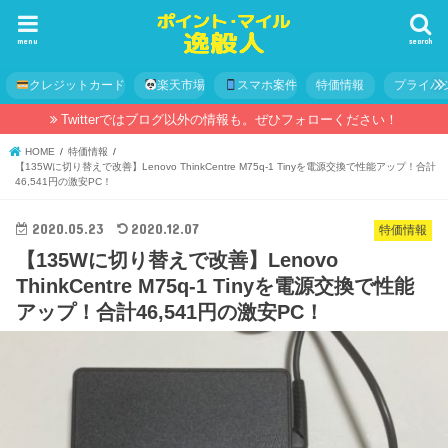
menu
search
クレジットカード
楽天市場
スマホ案件
特価情報
プライバ
Twitterではブログ以外の情報も。ぜひフォローください！
HOME
特価情報
【135Wに切り替えで改善】Lenovo ThinkCentre M75q-1 Tinyを電源交換で性能アップ！合計
46,541円の激安PC！
2020.05.23
2020.12.07
特価情報
【135Wに切り替えで改善】Lenovo
ThinkCentre M75q-1 Tinyを電源交換で性能
アップ！合計46,541円の激安PC！