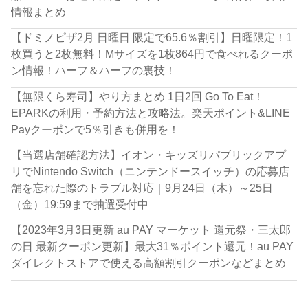
情報まとめ
【ドミノピザ2月 日曜日 限定で65.6％割引】日曜限定！1
枚買うと2枚無料！Mサイズを1枚864円で食べれるクーポ
ン情報！ハーフ＆ハーフの裏技！
【無限くら寿司】やり方まとめ 1日2回 Go To Eat！
EPARKの利用・予約方法と攻略法。楽天ポイント&LINE
Payクーポンで5％引きも併用を！
【当選店舗確認方法】イオン・キッズリパブリックアプ
リでNintendo Switch（ニンテンドースイッチ）の応募店
舗を忘れた際のトラブル対応｜9月24日（木）～25日
（金）19:59まで抽選受付中
【2023年3月3日更新 au PAY マーケット 還元祭・三太郎
の日 最新クーポン更新】最大31％ポイント還元！au PAY
ダイレクトストアで使える高額割引クーポンなどまとめ