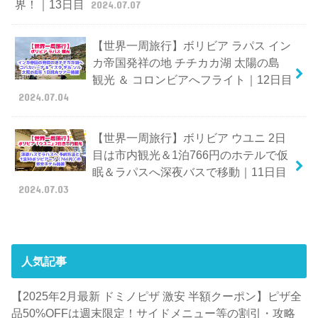
界！｜13日目
2024.07.07
【世界一周旅行】ボリビア ラパス イン
カ帝国発祥の地 チチカカ湖 太陽の島
観光 ＆ コロンビアへフライト｜12日目
2024.07.04
【世界一周旅行】ボリビア ウユニ 2日
目は市内観光＆1泊766円のホテルで仮
眠＆ラパスへ深夜バスで移動｜11日目
2024.07.03
人気記事
【2025年2月最新 ドミノピザ 激安 半額クーポン】ピザ全
品50%OFFは週末限定！サイドメニュー等の割引・攻略