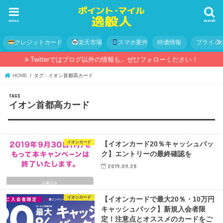
menu
search
クレジットカード
楽天市場
スマホ案件
特価情報
プライバ
Twitterではブログ以外の情報も。ぜひフォローください！
HOME
タグ : イオン首都高カード
イオン首都高カード
イオンカード
【イオンカード20％キャッシュバッ
ク】エントリーの最終確認を
2019.09.28
イオンカード
【イオンカードで最大20％・10万円
キャッシュバック】新規入会者限
定！注意点とオススメのカードをご