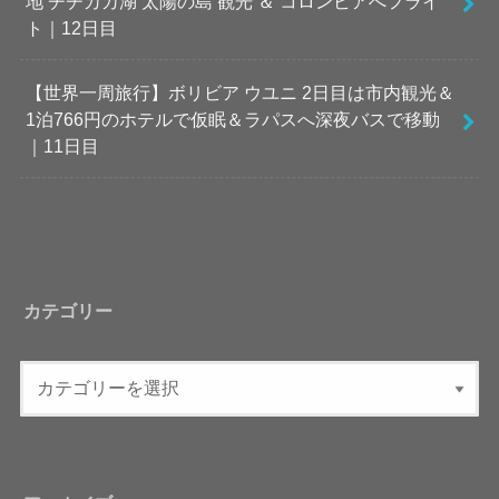
地 チチカカ湖 太陽の島 観光 ＆ コロンビアへフライ
ト｜12日目
【世界一周旅行】ボリビア ウユニ 2日目は市内観光＆
1泊766円のホテルで仮眠＆ラパスへ深夜バスで移動
｜11日目
カテゴリー