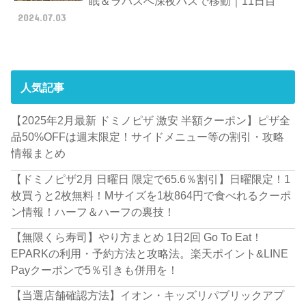
眠＆ラパスへ深夜バスで移動｜11日目
2024.07.03
人気記事
【2025年2月最新 ドミノピザ 激安 半額クーポン】ピザ全
品50%OFFは週末限定！サイドメニュー等の割引・攻略
情報まとめ
【ドミノピザ2月 日曜日 限定で65.6％割引】日曜限定！1
枚買うと2枚無料！Mサイズを1枚864円で食べれるクーポ
ン情報！ハーフ＆ハーフの裏技！
【無限くら寿司】やり方まとめ 1日2回 Go To Eat！
EPARKの利用・予約方法と攻略法。楽天ポイント&LINE
Payクーポンで5％引きも併用を！
【当選店舗確認方法】イオン・キッズリパブリックアプ