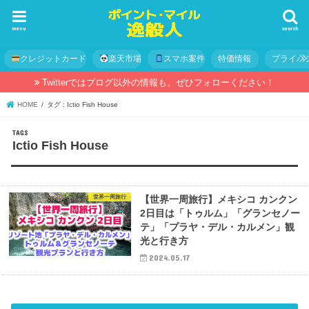
menu
search
クレジットカード
楽天市場
スマホ案件
特価情報
プライバ
Twitterではブログ以外の情報も。ぜひフォローください！
HOME
タグ : Ictio Fish House
Ictio Fish House
世界一周旅行
【世界一周旅行】メキシコ カンクン
2日目は「トゥルム」「グランセノー
テ」「プラヤ・デル・カルメン」観
光と行き方
2024.05.17