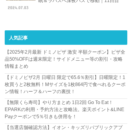
眠＆ラパスへ深夜バスで移動｜11日目
2024.07.03
人気記事
【2025年2月最新 ドミノピザ 激安 半額クーポン】ピザ全
品50%OFFは週末限定！サイドメニュー等の割引・攻略
情報まとめ
【ドミノピザ2月 日曜日 限定で65.6％割引】日曜限定！1
枚買うと2枚無料！Mサイズを1枚864円で食べれるクーポ
ン情報！ハーフ＆ハーフの裏技！
【無限くら寿司】やり方まとめ 1日2回 Go To Eat！
EPARKの利用・予約方法と攻略法。楽天ポイント&LINE
Payクーポンで5％引きも併用を！
【当選店舗確認方法】イオン・キッズリパブリックアプ