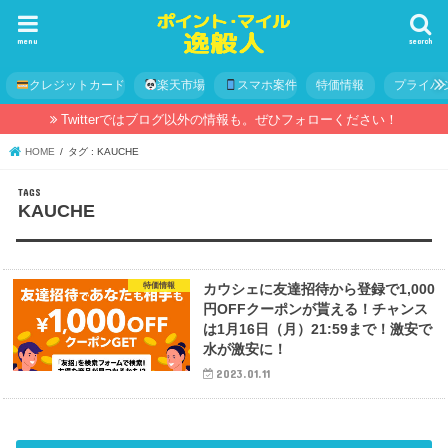
menu
search
クレジットカード
楽天市場
スマホ案件
特価情報
プライバ
Twitterではブログ以外の情報も。ぜひフォローください！
HOME
タグ : KAUCHE
KAUCHE
特価情報
カウシェに友達招待から登録で1,000
円OFFクーポンが貰える！チャンス
は1月16日（月）21:59まで！激安で
水が激安に！
2023.01.11