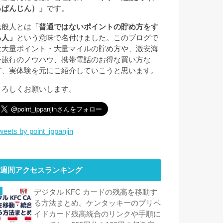
っぱんじん）」
です。
逸般人とは
「普通ではないポイントの貯め方をす
る人」
という意味で名付けました。このブログで
は大量ポイント・大量マイルの貯め方や、激安海
外旅行のノウハウ、携帯電話のお得な買い方な
ど、実体験を元にご紹介していこうと思います。
よろしくお願いします。
weets by point_ippanjin
週間アクセスランキング
デジタル KFC カードの残高を移動す
る方法まとめ。ケンタッキーのプリペ
イドカード残高統合のリンクや手順に