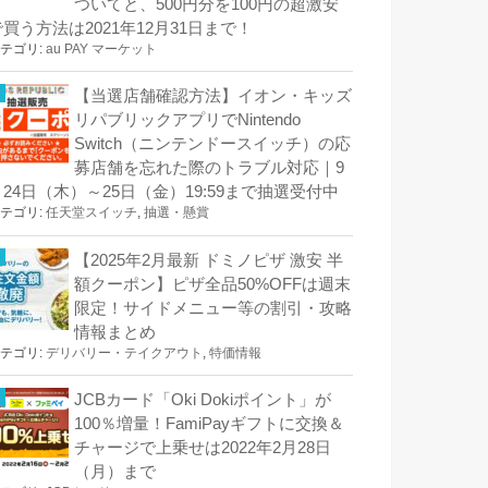
ついてと、500円分を100円の超激安
で買う方法は2021年12月31日まで！
テゴリ:
au PAY マーケット
【当選店舗確認方法】イオン・キッズ
リパブリックアプリでNintendo
Switch（ニンテンドースイッチ）の応
募店舗を忘れた際のトラブル対応｜9
月24日（木）～25日（金）19:59まで抽選受付中
テゴリ:
任天堂スイッチ
,
抽選・懸賞
【2025年2月最新 ドミノピザ 激安 半
額クーポン】ピザ全品50%OFFは週末
限定！サイドメニュー等の割引・攻略
情報まとめ
テゴリ:
デリバリー・テイクアウト
,
特価情報
JCBカード「Oki Dokiポイント」が
100％増量！FamiPayギフトに交換＆
チャージで上乗せは2022年2月28日
（月）まで