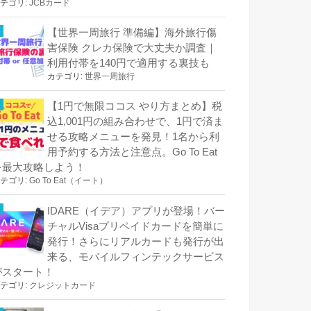
テゴリ:
JCBカード
【世界一周旅行 準備編】海外旅行傷
害保険 クレカ保険で大丈夫か調査｜
利用付帯を140円で適用する裏技も
カテゴリ:
世界一周旅行
【1円で無限ココス やり方まとめ】税
込1,001円の組み合わせで、1円で済ま
せる攻略メニューを発見！1名から利
用予約する方法と注意点。Go To Eat
を最大攻略しよう！
テゴリ:
Go To Eat（イート）
IDARE（イデア）アプリが登場！バー
チャルVisaプリペイドカードを簡単に
発行！さらにリアルカードも発行が出
来る、モバイルフィンテックサービス
がスタート！
テゴリ:
クレジットカード