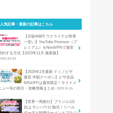
人気記事・最新の記事はこちら
【月額408円 ウクライナが世界
一安い】YouTube Premium（プ
レミアム）をNordVPNで激安
契約する方法【2023年11月 最新版】
2021.09.20
【2025年2月最新 ドミノピザ
激安 半額クーポン】ピザ全品
50%OFFは週末限定！サイドメ
ニュー等の割引・攻略情報まとめ
2019.01.26
【世界一周旅行】ブラジル1日
目は サンパウロ 観光！リベル
ダーデと味噌ラーメンとブラジ