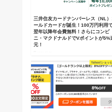
三井住友カードナンバーレス（NL）
ールドカードが誕生！100万円利用
翌年以降年会費無料！さらにコンビ
ニ・マクドナルドでVポイントが5%
元！
2021.07.01
三井住友カードから7月1日よりナンバーレスゴールド
Yahoo!ショッ
ードが発行に！条件達成で年会費永年無料！！ 以前
紹介した「三井住友カードナンバーレス（NL）」カ
にゴールドカードが誕生しました！ &n…