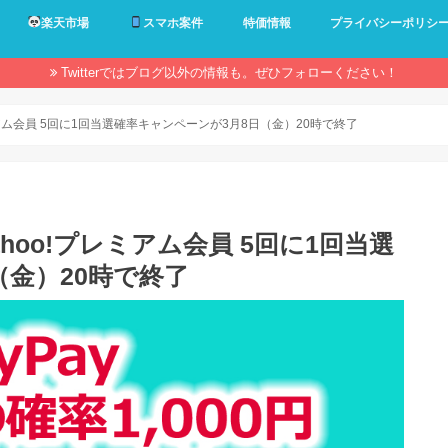
楽天市場
スマホ案件
特価情報
プライバシーポリシ
Twitterではブログ以外の情報も。ぜひフォローください！
レミアム会員 5回に1回当選確率キャンペーンが3月8日（金）20時で終了
ahoo!プレミアム会員 5回に1回当選
（金）20時で終了