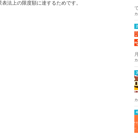
景表法上の限度額に達するためです。
カ
カ
カ