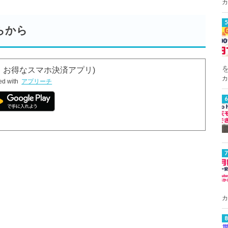
カ
らから
簡単、お得なスマホ決済アプリ)
カ
ed with
アプリーチ
カ