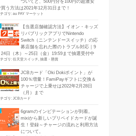
ついてと、500円分を100円の超激安
で買う方法は2021年12月31日まで！
テゴリ:
au PAY マーケット
【当選店舗確認方法】イオン・キッズ
リパブリックアプリでNintendo
Switch（ニンテンドースイッチ）の応
募店舗を忘れた際のトラブル対応｜9
月24日（木）～25日（金）19:59まで抽選受付中
テゴリ:
任天堂スイッチ
,
抽選・懸賞
JCBカード「Oki Dokiポイント」が
100％増量！FamiPayギフトに交換＆
チャージで上乗せは2022年2月28日
（月）まで
テゴリ:
JCBカード
6gramのインビテーションが到着。
mixiから新しいプリペイドカードが誕
生！登録～チャージの流れと利用方法
について。