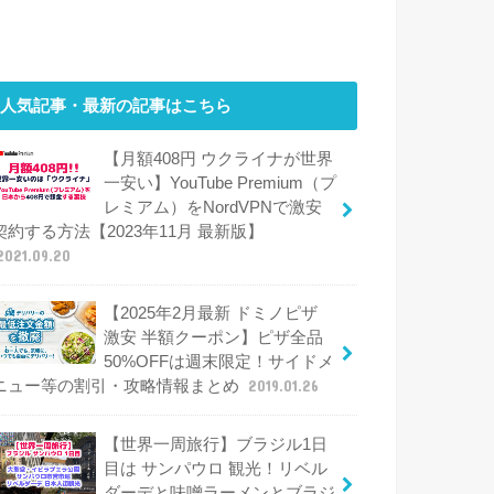
人気記事・最新の記事はこちら
【月額408円 ウクライナが世界
一安い】YouTube Premium（プ
レミアム）をNordVPNで激安
契約する方法【2023年11月 最新版】
2021.09.20
【2025年2月最新 ドミノピザ
激安 半額クーポン】ピザ全品
50%OFFは週末限定！サイドメ
ニュー等の割引・攻略情報まとめ
2019.01.26
【世界一周旅行】ブラジル1日
目は サンパウロ 観光！リベル
ダーデと味噌ラーメンとブラジ