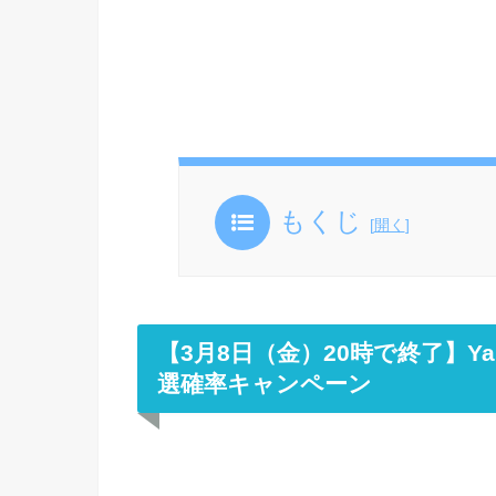
もくじ
[
開く
]
【3月8日（金）20時で終了】Y
選確率キャンペーン