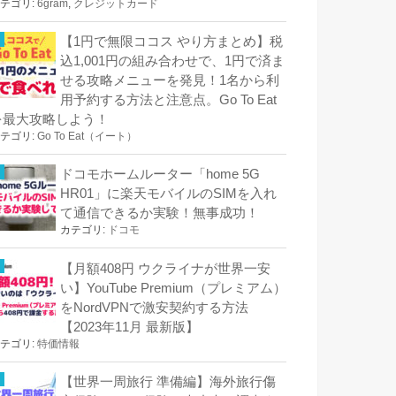
テゴリ:
6gram
,
クレジットカード
【1円で無限ココス やり方まとめ】税
込1,001円の組み合わせで、1円で済ま
せる攻略メニューを発見！1名から利
用予約する方法と注意点。Go To Eat
を最大攻略しよう！
テゴリ:
Go To Eat（イート）
ドコモホームルーター「home 5G
HR01」に楽天モバイルのSIMを入れ
て通信できるか実験！無事成功！
カテゴリ:
ドコモ
【月額408円 ウクライナが世界一安
い】YouTube Premium（プレミアム）
をNordVPNで激安契約する方法
【2023年11月 最新版】
テゴリ:
特価情報
【世界一周旅行 準備編】海外旅行傷