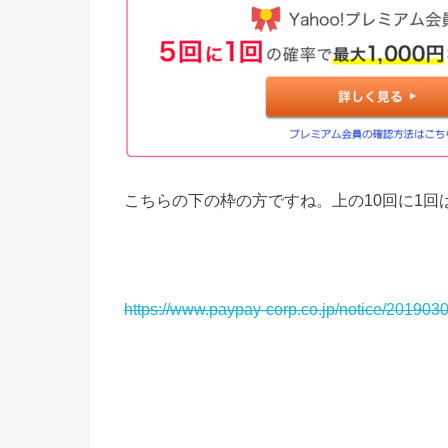
こちらの下の枠の方ですね。上の10回に1回
https://www.paypay-corp.co.jp/notice/2019030