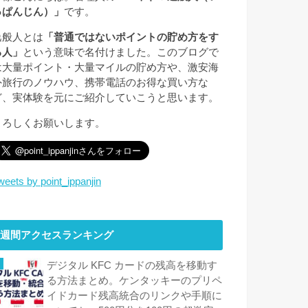
っぱんじん）」
です。
逸般人とは
「普通ではないポイントの貯め方をす
る人」
という意味で名付けました。このブログで
は大量ポイント・大量マイルの貯め方や、激安海
外旅行のノウハウ、携帯電話のお得な買い方な
ど、実体験を元にご紹介していこうと思います。
よろしくお願いします。
weets by point_ippanjin
週間アクセスランキング
デジタル KFC カードの残高を移動す
る方法まとめ。ケンタッキーのプリペ
イドカード残高統合のリンクや手順に