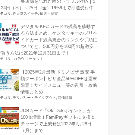
募店舗を忘れた際のトラブル対応｜9
月24日（木）～25日（金）19:59まで抽選受付中
テゴリ:
任天堂スイッチ
,
抽選・懸賞
デジタル KFC カードの残高を移動す
る方法まとめ。ケンタッキーのプリペ
イドカード残高統合のリンクや手順に
ついてと、500円分を100円の超激安
で買う方法は2021年12月31日まで！
テゴリ:
au PAY マーケット
【2025年2月最新 ドミノピザ 激安 半
額クーポン】ピザ全品50%OFFは週末
限定！サイドメニュー等の割引・攻略
情報まとめ
テゴリ:
デリバリー・テイクアウト
,
特価情報
JCBカード「Oki Dokiポイント」が
100％増量！FamiPayギフトに交換＆
チャージで上乗せは2022年2月28日
（月）まで