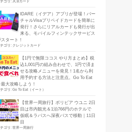
テゴリ:
JCBカード
IDARE（イデア）アプリが登場！バー
チャルVisaプリペイドカードを簡単に
発行！さらにリアルカードも発行が出
来る、モバイルフィンテックサービス
がスタート！
テゴリ:
クレジットカード
【1円で無限ココス やり方まとめ】税
込1,001円の組み合わせで、1円で済ま
せる攻略メニューを発見！1名から利
用予約する方法と注意点。Go To Eat
を最大攻略しよう！
テゴリ:
Go To Eat（イート）
【世界一周旅行】ボリビア ウユニ 2日
目は市内観光＆1泊766円のホテルで
仮眠＆ラパスへ深夜バスで移動｜11日
目
テゴリ:
世界一周旅行