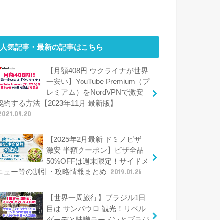
人気記事・最新の記事はこちら
【月額408円 ウクライナが世界
一安い】YouTube Premium（プ
レミアム）をNordVPNで激安
契約する方法【2023年11月 最新版】
2021.09.20
【2025年2月最新 ドミノピザ
激安 半額クーポン】ピザ全品
50%OFFは週末限定！サイドメ
ニュー等の割引・攻略情報まとめ
2019.01.26
【世界一周旅行】ブラジル1日
目は サンパウロ 観光！リベル
ダーデと味噌ラーメンとブラジ