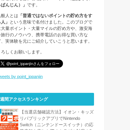
っぱんじん）」
です。
逸般人とは
「普通ではないポイントの貯め方をす
る人」
という意味で名付けました。このブログで
は大量ポイント・大量マイルの貯め方や、激安海
外旅行のノウハウ、携帯電話のお得な買い方な
ど、実体験を元にご紹介していこうと思います。
よろしくお願いします。
weets by point_ippanjin
週間アクセスランキング
【当選店舗確認方法】イオン・キッズ
リパブリックアプリでNintendo
Switch（ニンテンドースイッチ）の応