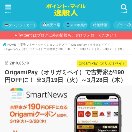
menu
search
クレジットカード
楽天市場
スマホ案件
特価情報
プライバ
Twitterではブログ以外の情報も。ぜひフォローください！
HOME
電子マネー・キャッシュレスアプリ
OrigamiPay（オリガミペイ）
OrigamiPay（オリガミペイ）で吉野家が190円OFFに！ ※3月19日（火）～3月28日（木）
2019.03.19
OrigamiPay（オリガミペイ）
OrigamiPay（オリガミペイ）で吉野家が190
円OFFに！ ※3月19日（火）～3月28日（木）